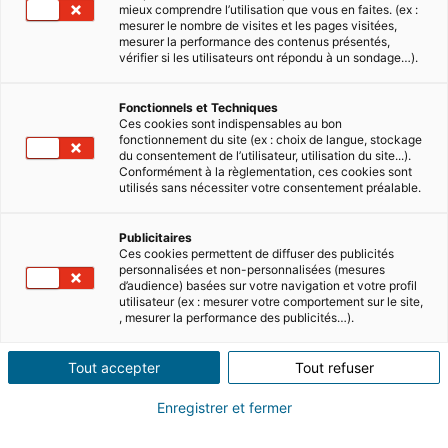
mieux comprendre l’utilisation que vous en faites. (ex :
mesurer le nombre de visites et les pages visitées,
mesurer la performance des contenus présentés,
vérifier si les utilisateurs ont répondu à un sondage…).
Investissement
Fonctionnels et Techniques
Ces cookies sont indispensables au bon
fonctionnement du site (ex : choix de langue, stockage
du consentement de l’utilisateur, utilisation du site...).
Conformément à la règlementation, ces cookies sont
utilisés sans nécessiter votre consentement préalable.
Publicitaires
Ces cookies permettent de diffuser des publicités
personnalisées et non-personnalisées (mesures
d’audience) basées sur votre navigation et votre profil
utilisateur (ex : mesurer votre comportement sur le site,
, mesurer la performance des publicités…).
Le top des villes où investir en
France
Tout accepter
Tout refuser
Investir dans l’immobilier reste une bonne
Enregistrer et fermer
idée en 2025. Mais dans quelles villes investir ?
Quels critères permettent de sélectionner une