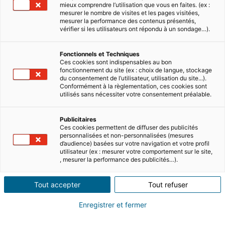
mieux comprendre l’utilisation que vous en faites. (ex :
mesurer le nombre de visites et les pages visitées,
mesurer la performance des contenus présentés,
vérifier si les utilisateurs ont répondu à un sondage…).
Gestion locative & relation locataire
Location
Fonctionnels et Techniques
Ces cookies sont indispensables au bon
fonctionnement du site (ex : choix de langue, stockage
du consentement de l’utilisateur, utilisation du site...).
Conformément à la règlementation, ces cookies sont
utilisés sans nécessiter votre consentement préalable.
Publicitaires
Ces cookies permettent de diffuser des publicités
personnalisées et non-personnalisées (mesures
d’audience) basées sur votre navigation et votre profil
utilisateur (ex : mesurer votre comportement sur le site,
, mesurer la performance des publicités…).
Homepilot devient iad Location &
Gestion
Tout accepter
Tout refuser
iad unifie son offre locative et lance trois offres
Enregistrer et fermer
de gestion locative pour répondre aux
exigences des bailleurs Paris, le 12 mai 2026 –