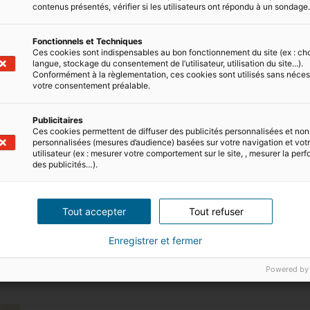
contenus présentés, vérifier si les utilisateurs ont répondu à un sondage
Pourquoi 8 % des logements pa
Fonctionnels et Techniques
Environ 8 % du parc du locatif parisien serait 
Ces cookies sont indispensables au bon fonctionnement du site (ex : ch
vacants, dont 60 000 où le compteur EDF n’est p
langue, stockage du consentement de l’utilisateur, utilisation du site...).
Paris a voté en juin dernier le principe…
Conformément à la règlementation, ces cookies sont utilisés sans néces
votre consentement préalable.
04/05/2026
2 minute(s) de lecture
Publicitaires
Ces cookies permettent de diffuser des publicités personnalisées et non
personnalisées (mesures d’audience) basées sur votre navigation et votre
utilisateur (ex : mesurer votre comportement sur le site, , mesurer la pe
des publicités…).
e bien ?
Tout accepter
Tout refuser
Enregistrer et fermer
ement
en 2 minutes
Powered by