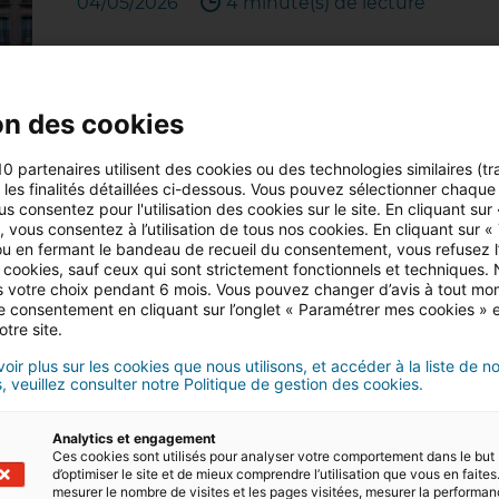
04/05/2026
4 minute(s) de lecture
on des cookies
10 partenaires utilisent des cookies ou des technologies similaires (tr
Pourquoi l’agent immobilier a-
r les finalités détaillées ci-dessous. Vous pouvez sélectionner chaque f
?
us consentez pour l'utilisation des cookies sur le site. En cliquant sur
 vous consentez à l’utilisation de tous nos cookies. En cliquant sur «
u en fermant le bandeau de recueil du consentement, vous refusez l’u
Question : Qu’a l’agent immobilier en commun 
 cookies, sauf ceux qui sont strictement fonctionnels et techniques.
D’après un sondage Ifop, ce sont les profession
 votre choix pendant 6 mois. Vous pouvez changer d’avis à tout mo
Français. En tant qu’administrateur de biens à
tre consentement en cliquant sur l’onglet « Paramétrer mes cookies » 
professionnels…
otre site.
04/05/2026
3 minute(s) de lecture
oir plus sur les cookies que nous utilisons, et accéder à la liste de n
, veuillez consulter notre Politique de gestion des cookies.
Analytics et engagement
Ces cookies sont utilisés pour analyser votre comportement dans le but
d’optimiser le site et de mieux comprendre l’utilisation que vous en faites.
mesurer le nombre de visites et les pages visitées, mesurer la performa