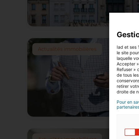
Gesti
Iad et ses 
Actualités immobilières
le site pou
laquelle vo
Accepter »,
Refuser » o
de tous les
conservons
retirer vo
droite de n
Pour en sav
partenaires