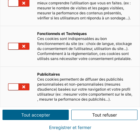
mieux comprendre l’utilisation que vous en faites. (ex :
mesurer le nombre de visites et les pages visitées,
mesurer la performance des contenus présentés,
vérifier si les utilisateurs ont répondu à un sondage…).
Fonctionnels et Techniques
Ces cookies sont indispensables au bon
fonctionnement du site (ex : choix de langue, stockage
du consentement de l’utilisateur, utilisation du site...).
Conformément à la règlementation, ces cookies sont
utilisés sans nécessiter votre consentement préalable.
Publicitaires
Ces cookies permettent de diffuser des publicités
personnalisées et non-personnalisées (mesures
d’audience) basées sur votre navigation et votre profil
utilisateur (ex : mesurer votre comportement sur le site,
, mesurer la performance des publicités…).
Tout accepter
Tout refuser
Enregistrer et fermer
Évolution de la marge de
négociation