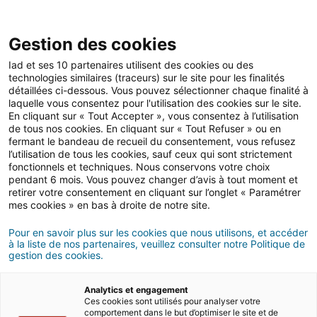
Gestion des cookies
Iad et ses 10 partenaires utilisent des cookies ou des
technologies similaires (traceurs) sur le site pour les finalités
Actualités immobilières
détaillées ci-dessous. Vous pouvez sélectionner chaque finalité à
laquelle vous consentez pour l'utilisation des cookies sur le site.
En cliquant sur « Tout Accepter », vous consentez à l’utilisation
de tous nos cookies. En cliquant sur « Tout Refuser » ou en
Les tendances des
fermant le bandeau de recueil du consentement, vous refusez
l’utilisation de tous les cookies, sauf ceux qui sont strictement
marchés immobiliers à fin
fonctionnels et techniques. Nous conservons votre choix
pendant 6 mois. Vous pouvez changer d’avis à tout moment et
juin 2025 : évolution des
retirer votre consentement en cliquant sur l’onglet « Paramétrer
mes cookies » en bas à droite de notre site.
transactions et des
Pour en savoir plus sur les cookies que nous utilisons, et accéder
marges de négociations
à la liste de nos partenaires, veuillez consulter notre Politique de
gestion des cookies.
en France
Analytics et engagement
Ces cookies sont utilisés pour analyser votre
comportement dans le but d’optimiser le site et de
16/07/2025
5 minute(s) de lecture