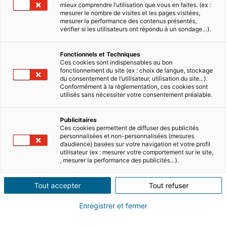
mieux comprendre l’utilisation que vous en faites. (ex :
mesurer le nombre de visites et les pages visitées,
mesurer la performance des contenus présentés,
vérifier si les utilisateurs ont répondu à un sondage…).
Fonctionnels et Techniques
Ces cookies sont indispensables au bon
fonctionnement du site (ex : choix de langue, stockage
du consentement de l’utilisateur, utilisation du site...).
Conformément à la règlementation, ces cookies sont
utilisés sans nécessiter votre consentement préalable.
Publicitaires
Ces cookies permettent de diffuser des publicités
personnalisées et non-personnalisées (mesures
d’audience) basées sur votre navigation et votre profil
utilisateur (ex : mesurer votre comportement sur le site,
, mesurer la performance des publicités…).
Tout accepter
Tout refuser
La hausse des prix des
Enregistrer et fermer
logements anciens est bien
ancrée dans le paysage, avec +