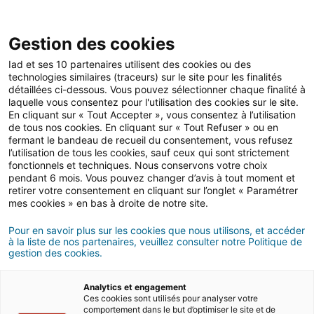
Gestion des cookies
Iad et ses 10 partenaires utilisent des cookies ou des
technologies similaires (traceurs) sur le site pour les finalités
Actualités immobilières
détaillées ci-dessous. Vous pouvez sélectionner chaque finalité à
laquelle vous consentez pour l'utilisation des cookies sur le site.
En cliquant sur « Tout Accepter », vous consentez à l’utilisation
de tous nos cookies. En cliquant sur « Tout Refuser » ou en
Les tendances des
fermant le bandeau de recueil du consentement, vous refusez
l’utilisation de tous les cookies, sauf ceux qui sont strictement
marchés immobiliers à fin
fonctionnels et techniques. Nous conservons votre choix
pendant 6 mois. Vous pouvez changer d’avis à tout moment et
juin 2025 : les prix en
retirer votre consentement en cliquant sur l’onglet « Paramétrer
mes cookies » en bas à droite de notre site.
France et dans les
Pour en savoir plus sur les cookies que nous utilisons, et accéder
métropoles
à la liste de nos partenaires, veuillez consulter notre Politique de
gestion des cookies.
06/07/2025
6 minute(s) de lecture
Analytics et engagement
Ces cookies sont utilisés pour analyser votre
comportement dans le but d’optimiser le site et de