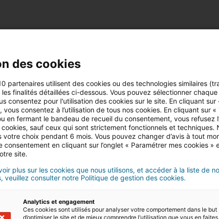
 TOP 14
on des cookies
ra tour, le championnat de rugby de référence
10 partenaires utilisent des cookies ou des technologies similaires (tr
r les finalités détaillées ci-dessous. Vous pouvez sélectionner chaque f
us consentez pour l'utilisation des cookies sur le site. En cliquant sur
 vous consentez à l’utilisation de tous nos cookies. En cliquant sur «
u en fermant le bandeau de recueil du consentement, vous refusez l’u
 cookies, sauf ceux qui sont strictement fonctionnels et techniques.
 votre choix pendant 6 mois. Vous pouvez changer d’avis à tout mo
tre consentement en cliquant sur l’onglet « Paramétrer mes cookies » 
otre site.
op 14
oir plus sur les cookies que nous utilisons, et accéder à la liste de n
, veuillez consulter notre Politique de gestion des cookies.
Analytics et engagement
Ces cookies sont utilisés pour analyser votre comportement dans le but
d’optimiser le site et de mieux comprendre l’utilisation que vous en faites.