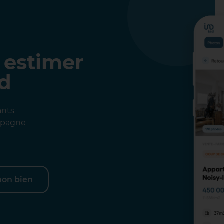
 estimer
ad
ants
ompagne
mon bien