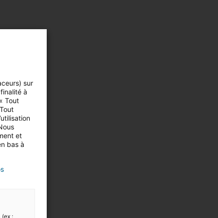
aceurs) sur
inalité à
 « Tout
 Tout
tilisation
 Nous
ment et
en bas à
os
 (ex :