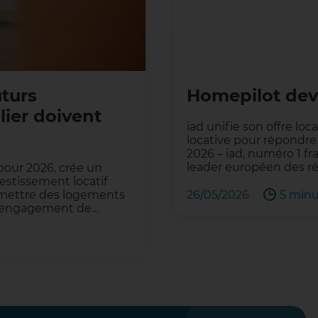
uturs
Homepilot devi
lier doivent
iad unifie son offre loc
locative pour répondre 
2026 – iad, numéro 1 fr
leader européen des r
 pour 2026, crée un
estissement locatif
à remettre des logements
26/05/2026
5 minu
un engagement de…