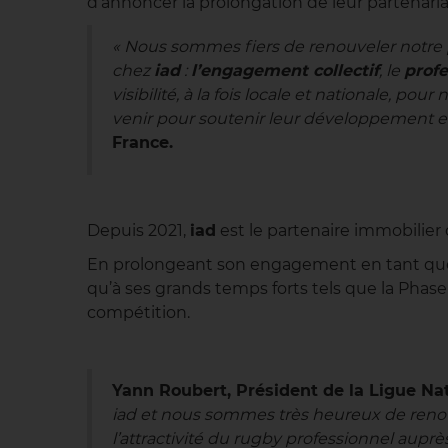
d’annoncer la prolongation de leur partenariat
« Nous sommes fiers de renouveler notre 
chez
iad
:
l’engagement collectif
, le
prof
visibilité, à la fois locale et nationale, p
venir pour soutenir leur développement et
France.
Depuis 2021,
iad
est le partenaire immobilier
En prolongeant son engagement en tant que pa
qu’à ses grands temps forts tels que la Phase
compétition.
Yann Roubert, Président de la Ligue Na
iad et nous sommes très heureux de renouve
l’attractivité du rugby professionnel auprè