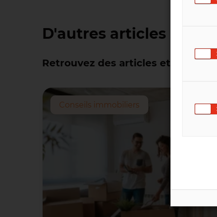
D'autres articles simila
Retrouvez des articles et informat
Conseils immobiliers