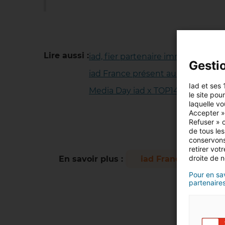
Lire aussi :
iad, fier partenaire immobilier du
Gesti
iad France présent au TOP 14 Ext
Iad et ses 
Media Day iad x TOP14
le site pou
laquelle vo
Accepter »,
Refuser » o
de tous les
conservons
retirer vo
droite de n
En savoir plus :
iad France
T
Pour en sav
partenaires