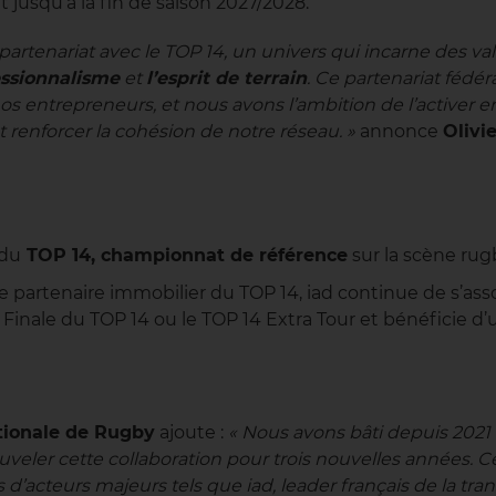
 jusqu’à la fin de saison 2027/2028.
partenariat avec le TOP 14, un univers qui incarne des 
essionnalisme
et
l’esprit de terrain
. Ce partenariat fédé
our nos entrepreneurs, et nous avons l’ambition de l’active
 renforcer la cohésion de notre réseau. »
annonce
Olivi
 du
TOP 14, championnat de référence
sur la scène rug
rtenaire immobilier du TOP 14, iad continue de s’assoc
 Finale du TOP 14 ou le TOP 14 Extra Tour et bénéficie d’
tionale de Rugby
ajoute :
« Nous avons bâti depuis 2021 
ler cette collaboration pour trois nouvelles années. Ce p
s d’acteurs majeurs tels que iad, leader français de la tra