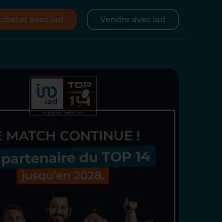
cheter avec iad
Vendre avec iad