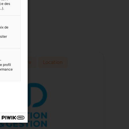
nce des
…).
oix de
siter
-
ation locataire
Location
 profil
rformance