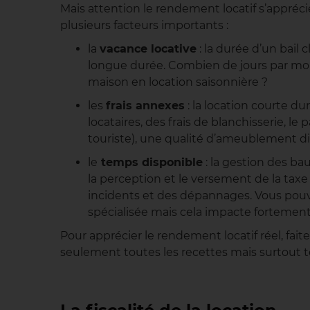
Mais attention le rendement locatif s’appréc
plusieurs facteurs importants :
la
vacance locative
: la durée d’un bail 
longue durée. Combien de jours par mo
maison en location saisonnière ?
les
frais annexes
: la location courte 
locataires, des frais de blanchisserie, l
touriste), une qualité d’ameublement d
le
temps disponible
: la gestion des ba
la perception et le versement de la taxe 
incidents et des dépannages. Vous pouv
spécialisée mais cela impacte fortement
Pour apprécier le rendement locatif réel, fa
seulement toutes les recettes mais surtout t