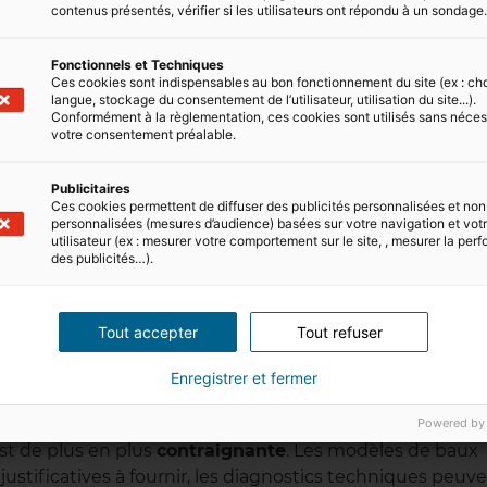
contenus présentés, vérifier si les utilisateurs ont répondu à un sondage
ement vide ou meublé protègent le locataire. Le bailleur
Fonctionnels et Techniques
ent
uniquement à l’échéance du
bail
et pour certains
Ces cookies sont indispensables au bon fonctionnement du site (ex : ch
langue, stockage du consentement de l’utilisateur, utilisation du site...).
Conformément à la règlementation, ces cookies sont utilisés sans néces
votre consentement préalable.
bre de disposer de votre bien immobilier :
Publicitaires
Ces cookies permettent de diffuser des publicités personnalisées et non
,
personnalisées (mesures d’audience) basées sur votre navigation et votre
utilisateur (ex : mesurer votre comportement sur le site, , mesurer la pe
des publicités…).
ue durée vs location courte
Tout accepter
Tout refuser
Enregistrer et fermer
Powered by
st de plus en plus
contraignante
. Les modèles de baux
justificatives à fournir, les diagnostics techniques peuv