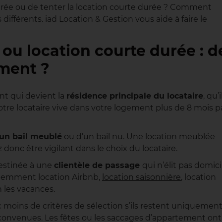
 durée ou de tenter la location courte durée ? Comment
différents. iad Location & Gestion vous aide à faire le
ou location courte durée : d
ement ?
t qui devient la
résidence principale du locataire
, qu’i
tre locataire vive dans votre logement plus de 8 mois p
’un bail meublé
ou d’un bail nu. Une location meublée
 donc être vigilant dans le choix du locataire.
destinée à une
clientèle de passage
qui n’élit pas domici
quemment location Airbnb,
location saisonnière
, location
n les vacances.
c moins de critères de sélection s’ils restent uniquement
convenues. Les fêtes ou les saccages d’appartement ont