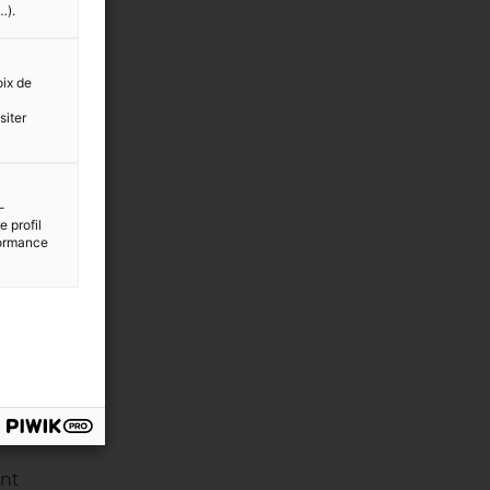
…).
oix de
siter
-
 profil
rformance
ent