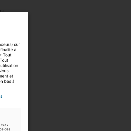
ura
aceurs) sur
inalité à
 « Tout
 Tout
tilisation
ée
 Nous
ment et
en bas à
os
 (ex :
nce des