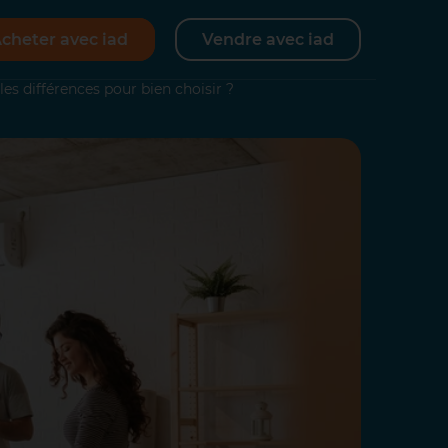
cheter avec iad
Vendre avec iad
es différences pour bien choisir ?