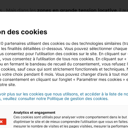
ois… Mais dans les
zones en grande tension locative
, il a
euses années.
 de votre logement
. Plus vous changez souvent de
on des cookies
on s’établit sur une période courte, moins le locataire est
lier.
10 partenaires utilisent des cookies ou des technologies similaires (tr
r les finalités détaillées ci-dessous. Vous pouvez sélectionner chaque f
ond à une utilité sociale
us consentez pour l'utilisation des cookies sur le site. En cliquant sur
 vous consentez à l’utilisation de tous nos cookies. En cliquant sur «
u en fermant le bandeau de recueil du consentement, vous refusez l’u
peut pas acheter un bien immobilier. La location
meubl
 cookies, sauf ceux qui sont strictement fonctionnels et techniques.
 votre choix pendant 6 mois. Vous pouvez changer d’avis à tout mo
tilité.
tre consentement en cliquant sur l’onglet « Paramétrer mes cookies » 
otre site.
 que le tourisme se porte bien. L’offre de logements
ment à une nouvelle façon de voyager, une concurrence
oir plus sur les cookies que nous utilisons, et accéder à la liste de n
, veuillez consulter notre Politique de gestion des cookies.
cation courte durée
Analytics et engagement
Ces cookies sont utilisés pour analyser votre comportement dans le but
d’optimiser le site et de mieux comprendre l’utilisation que vous en faites.
re logement à tout moment
mesurer le nombre de visites et les pages visitées, mesurer la performa