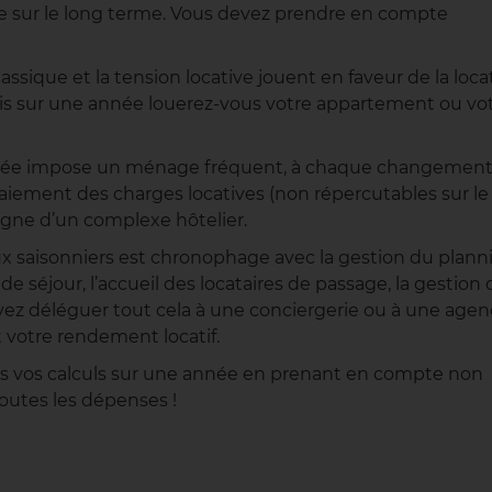
ie sur le long terme. Vous devez prendre en compte
classique et la tension locative jouent en faveur de la loca
is sur une année louerez-vous votre appartement ou vo
durée impose un ménage fréquent, à chaque changemen
e paiement des charges locatives (non répercutables sur le
igne d’un complexe hôtelier.
ux saisonniers est chronophage avec la gestion du plann
de séjour, l’accueil des locataires de passage, la gestion 
ez déléguer tout cela à une conciergerie ou à une age
 votre rendement locatif.
ites vos calculs sur une année en prenant en compte non
outes les dépenses !