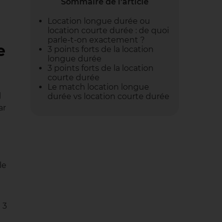
Sommaire de l'article
Location longue durée ou
location courte durée : de quoi
parle-t-on exactement ?
e
3 points forts de la location
longue durée
3 points forts de la location
courte durée
Le match location longue
l
durée vs location courte durée
ar
le
 3