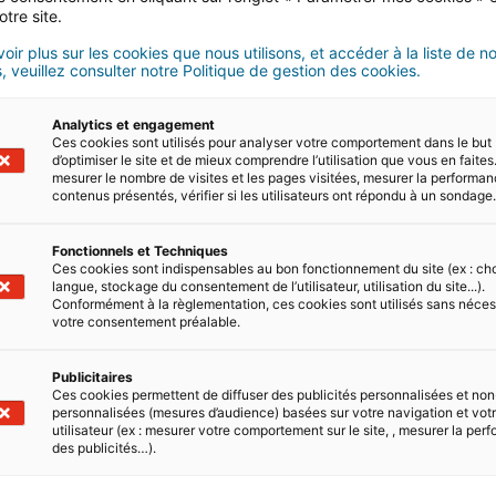
24/09/2021
3 minute(s) de lecture
otre site.
oir plus sur les cookies que nous utilisons, et accéder à la liste de n
, veuillez consulter notre Politique de gestion des cookies.
Analytics et engagement
Ces cookies sont utilisés pour analyser votre comportement dans le but
d’optimiser le site et de mieux comprendre l’utilisation que vous en faites.
mesurer le nombre de visites et les pages visitées, mesurer la performa
Pourquoi investir dans l’immob
contenus présentés, vérifier si les utilisateurs ont répondu à un sondage
Que vous souhaitiez investir dans un bien immob
Fonctionnels et Techniques
principale ou un logement locatif profitable, la
Ces cookies sont indispensables au bon fonctionnement du site (ex : ch
Français en quête de rendements attractifs et d
langue, stockage du consentement de l’utilisateur, utilisation du site...).
Conformément à la règlementation, ces cookies sont utilisés sans néces
patrimoine. Les agents…
votre consentement préalable.
17/06/2021
4 minute(s) de lecture
Publicitaires
Ces cookies permettent de diffuser des publicités personnalisées et non
personnalisées (mesures d’audience) basées sur votre navigation et votre
utilisateur (ex : mesurer votre comportement sur le site, , mesurer la pe
des publicités…).