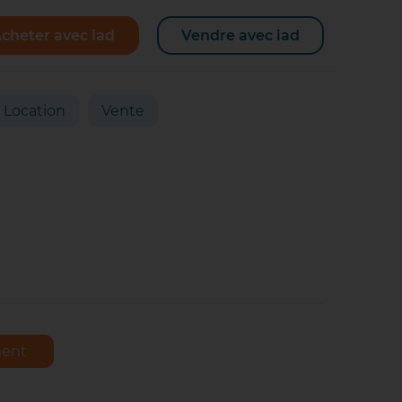
cheter avec iad
Vendre avec iad
Location
Vente
ment