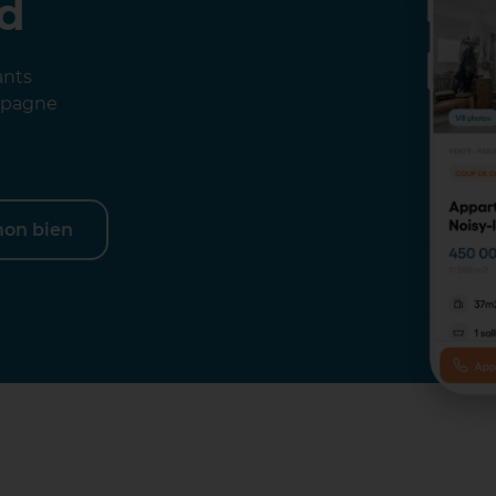
ad
ants
ompagne
mon bien