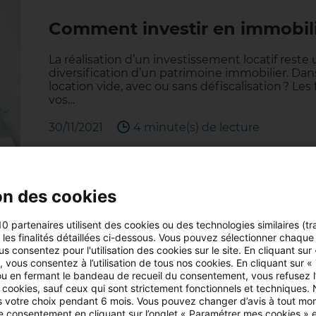
Comment investir en immobilie
La réalisation d’un investissement locatif reste
diversification d’un patrimoine immobilier. Dan
location vide, avec ou sans défiscalisation ? L
vos…
30/11/2021
4 minute(s) de lecture
on des cookies
10 partenaires utilisent des cookies ou des technologies similaires (tr
Quelles sont les villes à 30 mi
r les finalités détaillées ci-dessous. Vous pouvez sélectionner chaque f
us consentez pour l'utilisation des cookies sur le site. En cliquant sur
 vous consentez à l’utilisation de tous nos cookies. En cliquant sur «
Alors que les prix de l’immobilier parisien dépas
u en fermant le bandeau de recueil du consentement, vous refusez l’u
pour certains, de s’éloigner un peu de la Capit
 cookies, sauf ceux qui sont strictement fonctionnels et techniques.
spacieux et vivre dans un environnement plus ve
 votre choix pendant 6 mois. Vous pouvez changer d’avis à tout mo
tre consentement en cliquant sur l’onglet « Paramétrer mes cookies » 