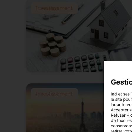
Investissement
Gesti
Investissement
Iad et ses 
le site pou
laquelle vo
Accepter »,
Refuser » o
de tous les
conservons
retirer vo