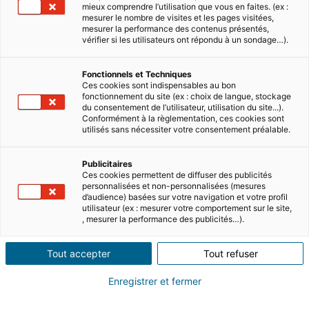
mieux comprendre l’utilisation que vous en faites. (ex :
mesurer le nombre de visites et les pages visitées,
mesurer la performance des contenus présentés,
vérifier si les utilisateurs ont répondu à un sondage…).
Fonctionnels et Techniques
Ces cookies sont indispensables au bon
fonctionnement du site (ex : choix de langue, stockage
du consentement de l’utilisateur, utilisation du site...).
Conformément à la règlementation, ces cookies sont
utilisés sans nécessiter votre consentement préalable.
Publicitaires
Ces cookies permettent de diffuser des publicités
Vous cherchez à investir dans
personnalisées et non-personnalisées (mesures
d’audience) basées sur votre navigation et votre profil
l’immobilier locatif, mais vous ne
utilisateur (ex : mesurer votre comportement sur le site,
, mesurer la performance des publicités…).
savez pas si le statut de LMNP
(location meublée non
Tout accepter
Tout refuser
professionnelle) ou celui de LMP
Enregistrer et fermer
(loueur meublé professionnel)