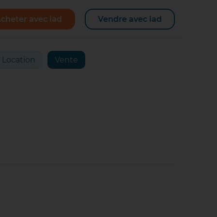
cheter avec iad
Vendre avec iad
Location
Vente