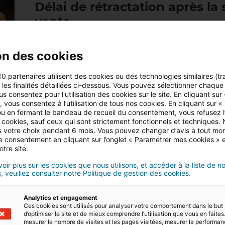
Délai de rétractation après l
vente
Pendant plusieurs jours, le futur acquéreur d’u
à son projet sans pénalité et sans fournir de mot
on des cookies
d’un compromis de vente est conçu pour le pr
10 partenaires utilisent des cookies ou des technologies similaires (tr
21/02/2022
4 minute(s) de lecture
r les finalités détaillées ci-dessous. Vous pouvez sélectionner chaque f
us consentez pour l'utilisation des cookies sur le site. En cliquant sur
 vous consentez à l’utilisation de tous nos cookies. En cliquant sur «
u en fermant le bandeau de recueil du consentement, vous refusez l’u
 cookies, sauf ceux qui sont strictement fonctionnels et techniques.
 votre choix pendant 6 mois. Vous pouvez changer d’avis à tout mo
tre consentement en cliquant sur l’onglet « Paramétrer mes cookies » 
otre site.
Mise en conformité de l’instal
vente
oir plus sur les cookies que nous utilisons, et accéder à la liste de n
, veuillez consulter notre Politique de gestion des cookies.
Lorsque l’on souhaite vendre, on se pose une mu
Analytics et engagement
question de la mise en conformité de l’électrici
Ces cookies sont utilisés pour analyser votre comportement dans le but
répond. Un état de l’installation intérieure d’élec
d’optimiser le site et de mieux comprendre l’utilisation que vous en faites.
mesurer le nombre de visites et les pages visitées, mesurer la performa