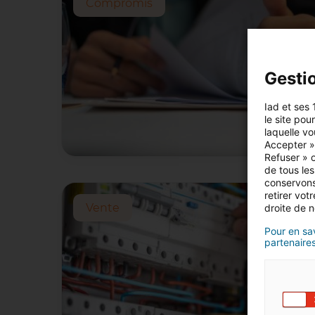
Compromis
Gesti
Iad et ses 
le site pou
laquelle vo
Accepter »,
Refuser » o
de tous les
conservons
retirer vo
Vente
droite de n
Pour en sav
partenaires