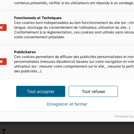
30/12/2021
4 minute(s) de lecture
contenus présentés, vérifier si les utilisateurs ont répondu à un sondage
Fonctionnels et Techniques
Ces cookies sont indispensables au bon fonctionnement du site (ex : ch
langue, stockage du consentement de l’utilisateur, utilisation du site...).
Conformément à la règlementation, ces cookies sont utilisés sans néces
votre consentement préalable.
Quelle est la différence entre
promesse de vente ?
Publicitaires
Ces cookies permettent de diffuser des publicités personnalisées et non
personnalisées (mesures d’audience) basées sur votre navigation et votre
Le compromis et la promesse de vente sont de
utilisateur (ex : mesurer votre comportement sur le site, , mesurer la pe
la vente définitive d’un bien immobilier. En pr
des publicités…).
communs et se distinguent principalement par 
iad résume…
Tout accepter
Tout refuser
17/12/2021
4 minute(s) de lecture
Enregistrer et fermer
Powered by
 ?