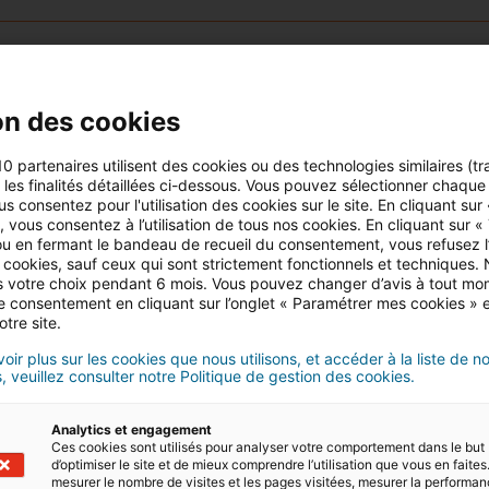
ien ?
Estimer mon bien
on des cookies
ement
en 2 minutes
10 partenaires utilisent des cookies ou des technologies similaires (tr
r les finalités détaillées ci-dessous. Vous pouvez sélectionner chaque f
us consentez pour l'utilisation des cookies sur le site. En cliquant sur
 vous consentez à l’utilisation de tous nos cookies. En cliquant sur «
u en fermant le bandeau de recueil du consentement, vous refusez l’u
 cookies, sauf ceux qui sont strictement fonctionnels et techniques.
 votre choix pendant 6 mois. Vous pouvez changer d’avis à tout mo
iétaires et les futurs occupants à l’importance de la
tre consentement en cliquant sur l’onglet « Paramétrer mes cookies » 
otre site.
de faire des économies d’énergie. Il est obligatoire car 
réduire les émissions de gaz à effet de serre et à améli
oir plus sur les cookies que nous utilisons, et accéder à la liste de n
, veuillez consulter notre Politique de gestion des cookies.
ogements économes en énergie (appelés logements vert
Analytics et engagement
Ces cookies sont utilisés pour analyser votre comportement dans le but
d’optimiser le site et de mieux comprendre l’utilisation que vous en faites.
mesurer le nombre de visites et les pages visitées, mesurer la performa