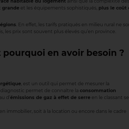
face habitable du logement
ainsi que la complexité de
st grande
et les équipements sophistiqués,
plus le coût
régions
. En effet, les tarifs pratiqués en milieu rural ne s
s, les prix sont souvent plus élevés qu’en province.
 pourquoi en avoir besoin ?
rgétique
, est un outil qui permet de mesurer la
diagnostic permet de connaître la
consommation
au d’
émissions de gaz à effet de serre
en le classant s
ien immobilier, soit à la location ou encore dans le cadre