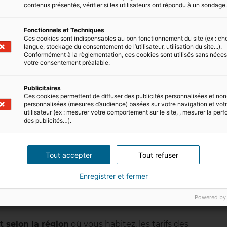
contenus présentés, vérifier si les utilisateurs ont répondu à un sondage
t", économe en énergie ?
Fonctionnels et Techniques
Ces cookies sont indispensables au bon fonctionnement du site (ex : ch
langue, stockage du consentement de l’utilisateur, utilisation du site...).
Conformément à la règlementation, ces cookies sont utilisés sans néces
votre consentement préalable.
Publicitaires
plusieurs devis
afin d’obtenir le meilleur prix pour le
Ces cookies permettent de diffuser des publicités personnalisées et non
nt fixé.
personnalisées (mesures d’audience) basées sur votre navigation et votre
utilisateur (ex : mesurer votre comportement sur le site, , mesurer la pe
des publicités…).
 prix d'un DPE ?
Tout accepter
Tout refuser
Enregistrer et fermer
ergétique
(DPE) dépend de plusieurs critères. Il peut var
Powered by
n
, car plus celle-ci est grande, plus le travail nécessaire p
t selon la région
où vous habitez, les tarifs des