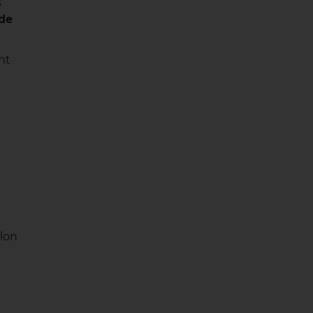
s
 de
ont
elon