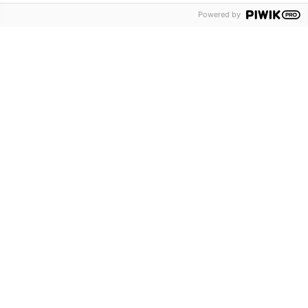
Powered by
Suivre iad
iad est membre UNIS !
* Tous les conseillers iad sont des agents commerciaux
indépendants de la SAS I@D France immatriculés au RSAC
sans détention de fonds.