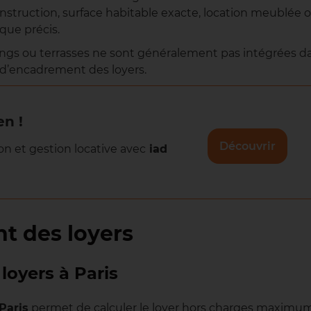
struction, surface habitable exacte, location meublée 
que précis.
ngs ou terrasses ne sont généralement pas intégrées d
r d’encadrement des loyers.
en !
Découvrir
on et gestion locative avec
iad
t des loyers
loyers à Paris
Paris
permet de calculer le loyer hors charges maximu