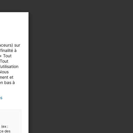
aceurs) sur
inalité à
ons
 « Tout
 Tout
tilisation
 Nous
ment et
en bas à
os
 (ex :
nce des