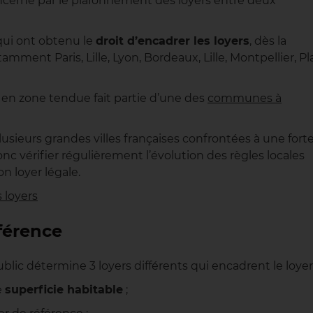
concerné par le plafonnement des loyers entre deux
s qui ont obtenu le
droit d’encadrer les loyers
, dès la
ment Paris, Lille, Lyon, Bordeaux, Lille, Montpellier, Pl
t en zone tendue fait partie d’une des
communes à
usieurs grandes villes françaises confrontées à une fort
onc vérifier régulièrement l’évolution des règles locales
n loyer légale.
 loyers
férence
blic détermine 3 loyers différents qui encadrent le loyer 
e
superficie habitable
;