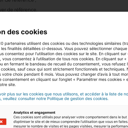
er de référence ;
yer de référence.
 et le loyer majoré.
 la base des
loyers moyens pratiqués dans la zone
on des cookies
éalité du marché locatif récent.
10 partenaires utilisent des cookies ou des technologies similaires (tr
afond loyer location autorisé dans la majorité des cas.
r les finalités détaillées ci-dessous. Vous pouvez sélectionner chaque f
aire à une procédure de conciliation, voire à des sancti
us consentez pour l'utilisation des cookies sur le site. En cliquant sur
 vous consentez à l’utilisation de tous nos cookies. En cliquant sur «
u en fermant le bandeau de recueil du consentement, vous refusez l’u
 cookies, sauf ceux qui sont strictement fonctionnels et techniques.
 votre choix pendant 6 mois. Vous pouvez changer d’avis à tout mo
es loyers de référence
tre consentement en cliquant sur l’onglet « Paramétrer mes cookies » 
otre site.
oir plus sur les cookies que nous utilisons, et accéder à la liste de n
, veuillez consulter notre Politique de gestion des cookies.
l appliqué
Utilisation
bservé dans la zone
Base de calcul
Analytics et engagement
Ces cookies sont utilisés pour analyser votre comportement dans le but
d’optimiser le site et de mieux comprendre l’utilisation que vous en faites.
oyer de référence
Niveau minimum indicatif
mesurer le nombre de visites et les pages visitées, mesurer la performa