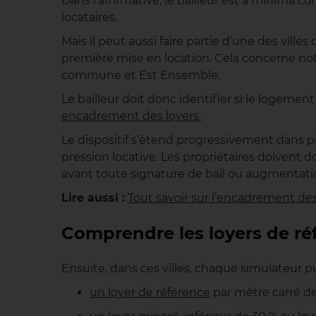
Dans l’affirmative, le bailleur est a minima 
locataires.
Mais il peut aussi faire partie d’une des ville
première mise en location. Cela concerne notam
commune et Est Ensemble.
Le bailleur doit donc identifier si le logemen
encadrement des loyers.
Le dispositif s’étend progressivement dans pl
pression locative. Les propriétaires doivent d
avant toute signature de bail ou augmentatio
Lire aussi :
Tout savoir sur l’encadrement des
Comprendre les loyers de ré
Ensuite, dans ces villes, chaque simulateur pu
un loyer de référence
par mètre carré d