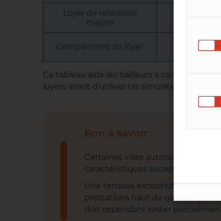
Loyer de référence
+20 % du l
majoré
Ajout exc
Complément de loyer
co
Ce tableau aide les bailleurs à comprendre
loyers avant d’utiliser un simulateur loyer Pa
Bon à savoir :
Certaines villes autorisent un
comp
caractéristiques exceptionnelles !
Une terrasse exceptionnelle, une 
prestations haut de gamme peuvent
doit cependant rester précisément