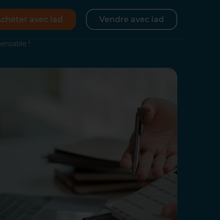
cheter avec iad
Vendre avec iad
ensable !