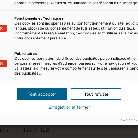
contenus présentés, vérifier si les utilisateurs ont répondu à un sondage
oyer de référence
Loyer maximum autorisé
Fonctionnels et Techniques
Ces cookies sont indispensables au bon fonctionnement du site (ex : ch
eptionnel sous
Caractéristiques rares du
langue, stockage du consentement de l’utilisateur, utilisation du site...).
nditions
logement
Conformément à la règlementation, ces cookies sont utilisés sans néces
votre consentement préalable.
 rapidement le fonctionnement du calcul encadrement d
Publicitaires
ris, Lyon ou Bordeaux.
Ces cookies permettent de diffuser des publicités personnalisées et non
personnalisées (mesures d’audience) basées sur votre navigation et votre
utilisateur (ex : mesurer votre comportement sur le site, , mesurer la pe
des publicités…).
Tout accepter
Tout refuser
lément de loyer
lorsque le logement comporte des
Enregistrer et fermer
vue rare, une hauteur sous plafond importante ou des
Powered by
 parfois justifier un complément de loyer. Celui-ci
 motivé dans le bail.