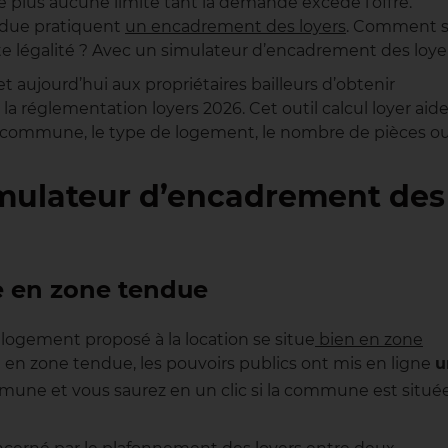
te plus aucune limite tant la demande excède l’offre.
endue pratiquent
un encadrement des loyers
. Comment s
ute légalité ? Avec un simulateur d’encadrement des loye
aujourd’hui aux propriétaires bailleurs d’obtenir
 réglementation loyers 2026. Cet outil calcul loyer aide
la commune, le type de logement, le nombre de pièces o
simulateur d’encadrement des
ue en zone tendue
 logement proposé à la location se situe
bien en zone
 en zone tendue, les pouvoirs publics ont mis en ligne
u
mune et vous saurez en un clic si la commune est situé