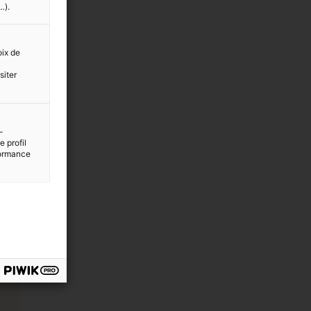
…).
oix de
siter
es
-
 profil
rformance