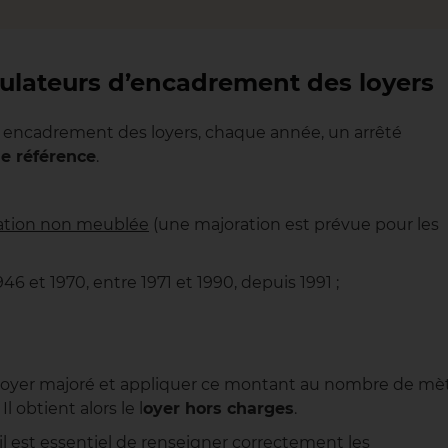
mulateurs d’encadrement des loyers
un encadrement des loyers, chaque année, un arrêté
e référence
.
cation non meublée
(une majoration est prévue pour les
46 et 1970, entre 1971 et 1990, depuis 1991 ;
 le loyer majoré et appliquer ce montant au nombre de mè
 obtient alors le l
oyer hors charges
.
il est essentiel de renseigner correctement les