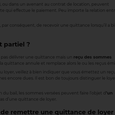
l
, ou dans un avenant au contrat de location, peuvent
te qui effectue le paiement. Peu importe la relation ent
t, par conséquent, de recevoir une quittance lorsqu’il a b
 partiel ?
it pas délivrer une quittance mais un
reçu des sommes
a quittance annule et remplace alors le ou les reçus émi
du loyer, veillez à bien indiquer que vous émettez un reç
es encore dues. Il est bon de toujours distinguer le loye
ion du bail, les sommes versées peuvent faire l’objet d
’un
pas d’une quittance de loyer.
se de remettre une quittance de loyer