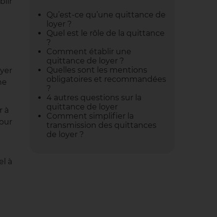
blir
Qu’est-ce qu’une quittance de
loyer ?
Quel est le rôle de la quittance
?
Comment établir une
quittance de loyer ?
Quelles sont les mentions
oyer
obligatoires et recommandées
ne
?
4 autres questions sur la
quittance de loyer
r à
Comment simplifier la
pour
transmission des quittances
de loyer ?
el à