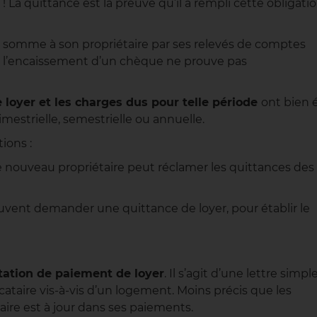
! La quittance est la preuve qu’il a rempli cette obligati
e somme à son propriétaire par ses relevés de comptes
ou l’encaissement d’un chèque ne prouve pas
le loyer et les charges dus pour telle période
ont bien 
mestrielle, semestrielle ou annuelle.
ions :
nouveau propriétaire peut réclamer les quittances des
uvent demander une quittance de loyer, pour établir le
tation de paiement de loyer
. Il s’agit d’une lettre simpl
ocataire vis-à-vis d’un logement. Moins précis que les
aire est à jour dans ses paiements.