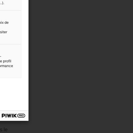
…).
oix de
siter
-
 profil
rformance
s le