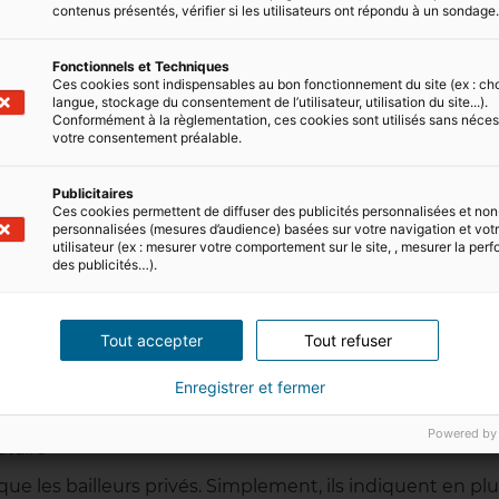
contenus présentés, vérifier si les utilisateurs ont répondu à un sondage
ns obligatoires et
Fonctionnels et Techniques
Ces cookies sont indispensables au bon fonctionnement du site (ex : ch
langue, stockage du consentement de l’utilisateur, utilisation du site...).
Conformément à la règlementation, ces cookies sont utilisés sans néces
votre consentement préalable.
ance doit comporter quelques mentions :
ataire(s) (noms et prénoms) ;
Publicitaires
Ces cookies permettent de diffuser des publicités personnalisées et non
personnalisées (mesures d’audience) basées sur votre navigation et votre
utilisateur (ex : mesurer votre comportement sur le site, , mesurer la pe
des publicités…).
Tout accepter
Tout refuser
harges ou versement de charges forfaitaires) à faire
la somme totale reçue ;
Enregistrer et fermer
Powered by
ataire
ue les bailleurs privés. Simplement, ils indiquent en plu