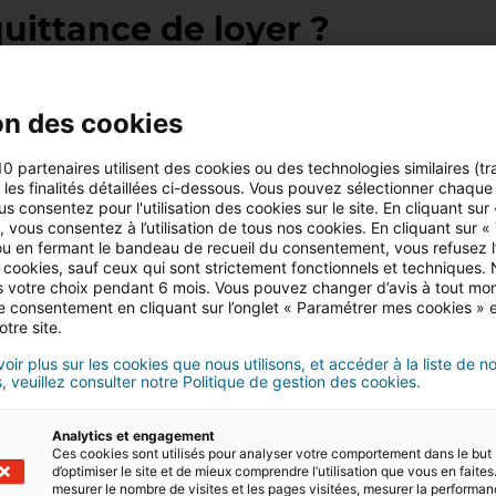
uittance de loyer ?
tance de loyer
à la demande du locataire
. Il n’est donc
iquement à chaque période de versement, le plus souve
on des cookies
10 partenaires utilisent des cookies ou des technologies similaires (tr
te
pour le locataire. Aucun frais de gestion ne peut être
r les finalités détaillées ci-dessous. Vous pouvez sélectionner chaque f
 ou une quittance de loyer. Cela concerne les baux gérés
us consentez pour l'utilisation des cookies sur le site. En cliquant sur
 vous consentez à l’utilisation de tous nos cookies. En cliquant sur «
’intermédiaire d’un mandataire.
u en fermant le bandeau de recueil du consentement, vous refusez l’u
 cookies, sauf ceux qui sont strictement fonctionnels et techniques.
a forme
. Le bailleur peut donc l’établir sur tout format, y
 votre choix pendant 6 mois. Vous pouvez changer d’avis à tout mo
ne, à télécharger et à imprimer ou quittance sur un
tre consentement en cliquant sur l’onglet « Paramétrer mes cookies » 
 encore carnet de quittances disponible dans le commerc
otre site.
ille et une façons de faire une quittance. L’essentiel est
oir plus sur les cookies que nous utilisons, et accéder à la liste de n
nt à la réglementation en vigueur.
, veuillez consulter notre Politique de gestion des cookies.
resser
de manière dématérialisée
à son locataire, si celu
Analytics et engagement
e de transmission.
Ces cookies sont utilisés pour analyser votre comportement dans le but
d’optimiser le site et de mieux comprendre l’utilisation que vous en faites.
yer
! Inutile de chercher à créer votre propre modèle de
mesurer le nombre de visites et les pages visitées, mesurer la performa