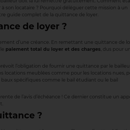
bailleur doit la lui remettre gratuitement. Comment éta
à son locataire ? Pourquoi déléguer cette mission à un
re guide complet de la quittance de loyer.
ance de loyer ?
aiement d’une créance. En remettant une quittance de l
 le
paiement total du loyer et des charges
, dus pour u
révoit l’obligation de fournir une quittance par le bailleu
les locations meublées comme pour les locations nues, 
 baux spécifiques comme le bail étudiant ou le bail
érente de l’avis d’échéance ! Ce dernier constitue un app
t.
uittance ?