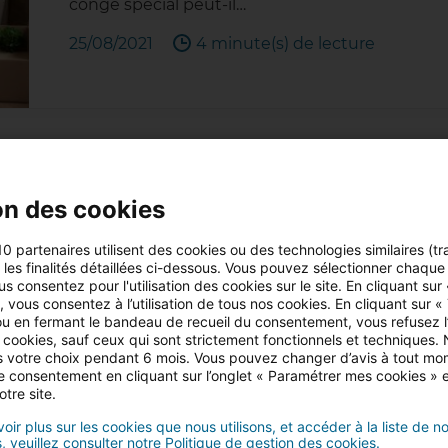
congé spécial peut-il…
25/08/2021
4 minute(s) de lecture
Comment préparer ses carto
on des cookies
Le soin apporté à la confection et au rempliss
10 partenaires utilisent des cookies ou des technologies similaires (tr
partie la facilité de votre déménagement. Qu
r les finalités détaillées ci-dessous. Vous pouvez sélectionner chaque f
Comment répartir les poids de façon adéquate e
us consentez pour l'utilisation des cookies sur le site. En cliquant sur
 vous consentez à l’utilisation de tous nos cookies. En cliquant sur «
u en fermant le bandeau de recueil du consentement, vous refusez l’u
18/08/2021
4 minute(s) de lecture
 cookies, sauf ceux qui sont strictement fonctionnels et techniques.
 votre choix pendant 6 mois. Vous pouvez changer d’avis à tout mo
tre consentement en cliquant sur l’onglet « Paramétrer mes cookies » 
otre site.
oir plus sur les cookies que nous utilisons, et accéder à la liste de n
, veuillez consulter notre Politique de gestion des cookies.