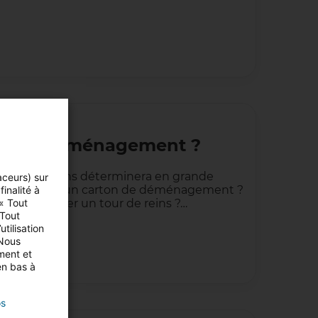
ns de déménagement ?
age des cartons déterminera en grande
aceurs) sur
and préparer un carton de déménagement ?
inalité à
t vous éviter un tour de reins ?…
 « Tout
 Tout
tilisation
 Nous
ment et
en bas à
os