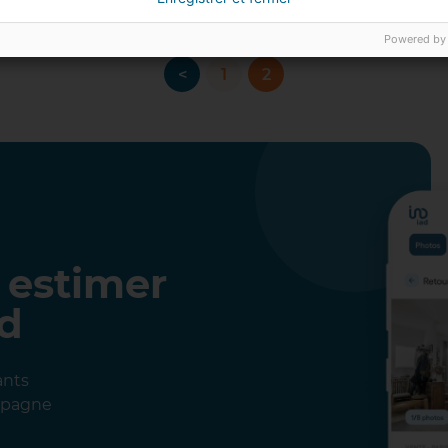
Powered by
<
1
2
 estimer
ad
ants
ompagne