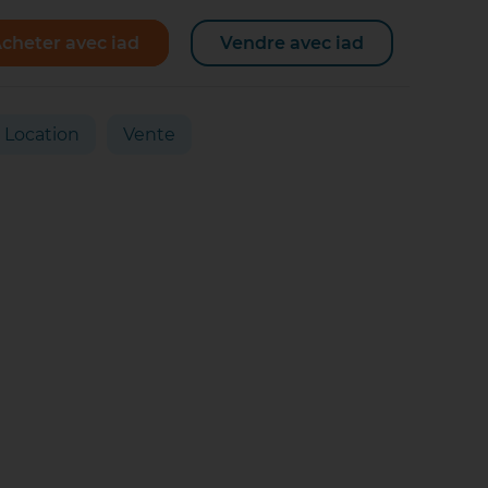
cheter avec iad
Vendre avec iad
Location
Vente