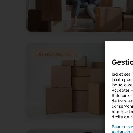
Déménagement
Gesti
Iad et ses 
le site pou
laquelle vo
Accepter »,
Refuser » o
de tous les
conservons
retirer vo
droite de n
Pour en sav
partenaires