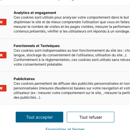
Combien de temps pour prép
Analytics et engagement
Ces cookies sont utilisés pour analyser votre comportement dans le but
d’optimiser le site et de mieux comprendre l’utilisation que vous en faites.
81 % des déménagements sont vécus dans un gr
mesurer le nombre de visites et les pages visitées, mesurer la performa
l’expérience plus sereine, la préparation et l’an
contenus présentés, vérifier si les utilisateurs ont répondu à un sondage
Mais combien de temps pour préparer un démén
réseau des…
Fonctionnels et Techniques
Ces cookies sont indispensables au bon fonctionnement du site (ex : ch
14/06/2021
4 minute(s) de lecture
langue, stockage du consentement de l’utilisateur, utilisation du site...).
Conformément à la règlementation, ces cookies sont utilisés sans néces
votre consentement préalable.
Publicitaires
Ces cookies permettent de diffuser des publicités personnalisées et non
personnalisées (mesures d’audience) basées sur votre navigation et votre
 ?
utilisateur (ex : mesurer votre comportement sur le site, , mesurer la pe
des publicités…).
ndre
partout en France
Tout accepter
Tout refuser
Enregistrer et fermer