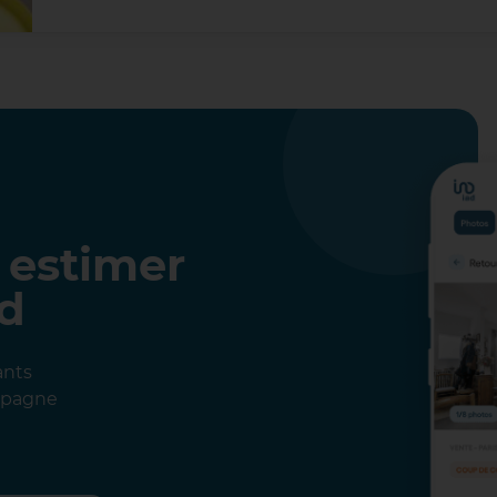
 estimer
ad
ants
ompagne