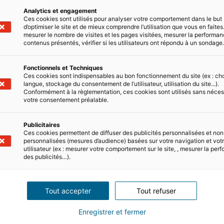
Analytics et engagement
Ces cookies sont utilisés pour analyser votre comportement dans le but
d’optimiser le site et de mieux comprendre l’utilisation que vous en faites.
mesurer le nombre de visites et les pages visitées, mesurer la performa
contenus présentés, vérifier si les utilisateurs ont répondu à un sondage
Faut-il acheter un logement «
Fonctionnels et Techniques
?
Ces cookies sont indispensables au bon fonctionnement du site (ex : ch
langue, stockage du consentement de l’utilisateur, utilisation du site...).
Conformément à la règlementation, ces cookies sont utilisés sans néces
Les logements écologiques sont de plus en pl
votre consentement préalable.
“logements verts” ou logements à “énergie posi
séduit de plus en plus d’acheteurs. Quels sont
Publicitaires
énergie ? Quels sont…
Ces cookies permettent de diffuser des publicités personnalisées et non
personnalisées (mesures d’audience) basées sur votre navigation et votre
12/09/2022
4 minute(s) de lecture
utilisateur (ex : mesurer votre comportement sur le site, , mesurer la pe
des publicités…).
Tout accepter
Tout refuser
Enregistrer et fermer
Différences entre RT 2012 et 