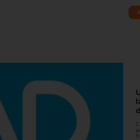
A
U
d
C
a
f