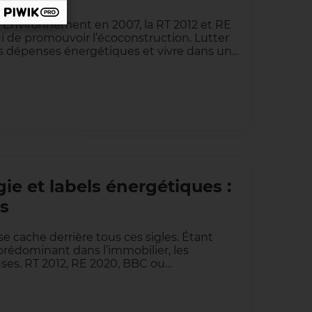
l’Environnement en 2007, la RT 2012 et RE
i de promouvoir l’écoconstruction. Lutter
os dépenses énergétiques et vivre dans un…
ie et labels énergétiques :
os
se cache derrière tous ces sigles. Étant
rédominant dans l’immobilier, les
ses. RT 2012, RE 2020, BBC ou…