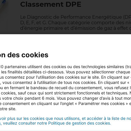
Classement DPE
Le Diagnostic de Performance Energétique (DPE)
D, E, F, et G. Chaque catégorie comporte des 
d’énergie primaire et d’émission de gaz à effet 
15/01/2024
8 minute(s) de lecture
on des cookies
10 partenaires utilisent des cookies ou des technologies similaires (tr
r les finalités détaillées ci-dessous. Vous pouvez sélectionner chaque f
us consentez pour l'utilisation des cookies sur le site. En cliquant sur
 vous consentez à l’utilisation de tous nos cookies. En cliquant sur «
Tout savoir sur la RE 2020 dan
u en fermant le bandeau de recueil du consentement, vous refusez l’u
 cookies, sauf ceux qui sont strictement fonctionnels et techniques.
 votre choix pendant 6 mois. Vous pouvez changer d’avis à tout mo
Entrée en vigueur au 1er janvier 2022, la RE 2
tre consentement en cliquant sur l’onglet « Paramétrer mes cookies » 
2020, a pour objectif de réduire l’empreinte ca
otre site.
pour lutter contre le réchauffement climatique 
oir plus sur les cookies que nous utilisons, et accéder à la liste de n
, veuillez consulter notre Politique de gestion des cookies.
29/09/2022
6 minute(s) de lecture