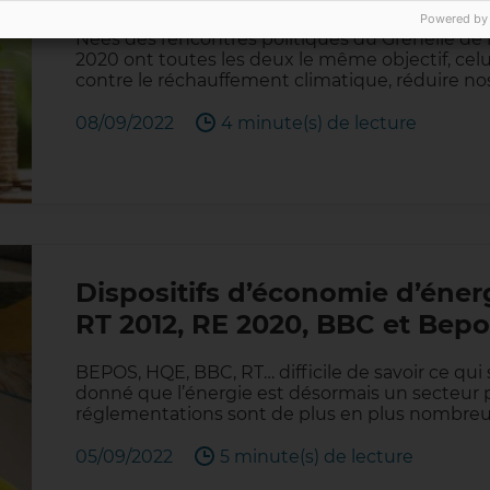
Powered by
Nées des rencontres politiques du Grenelle de 
2020 ont toutes les deux le même objectif, celu
contre le réchauffement climatique, réduire n
08/09/2022
4 minute(s) de lecture
Dispositifs d’économie d’énerg
RT 2012, RE 2020, BBC et Bep
BEPOS, HQE, BBC, RT… difficile de savoir ce qui 
donné que l’énergie est désormais un secteur p
réglementations sont de plus en plus nombreu
05/09/2022
5 minute(s) de lecture