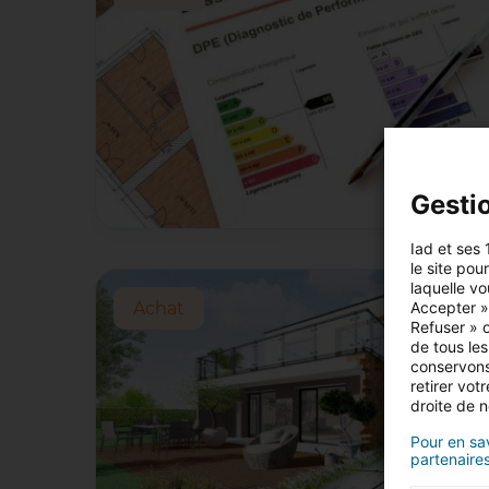
Gesti
Iad et ses 
le site pou
laquelle vo
Achat
Accepter »,
Refuser » o
de tous les
conservons
retirer vo
droite de n
Pour en sav
partenaires