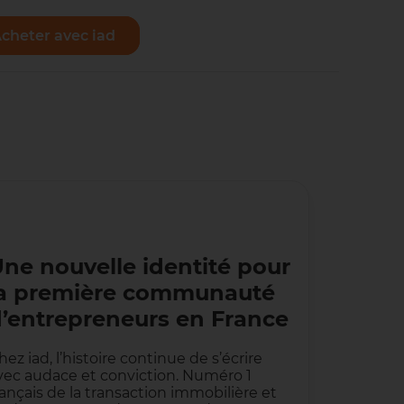
cheter avec iad
Vendre avec iad
ne nouvelle identité pour
la première communauté
’entrepreneurs en France
hez iad, l’histoire continue de s’écrire
vec audace et conviction. Numéro 1
rançais de la transaction immobilière et