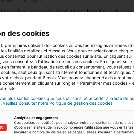
 cours de validité…
 différentes normes pour réaliser son travail, et notamme
on des cookies
10 partenaires utilisent des cookies ou des technologies similaires (tr
r les finalités détaillées ci-dessous. Vous pouvez sélectionner chaque f
us consentez pour l'utilisation des cookies sur le site. En cliquant sur
 vous consentez à l’utilisation de tous nos cookies. En cliquant sur «
u en fermant le bandeau de recueil du consentement, vous refusez l’u
 cookies, sauf ceux qui sont strictement fonctionnels et techniques.
 votre choix pendant 6 mois. Vous pouvez changer d’avis à tout mo
tre consentement en cliquant sur l’onglet « Paramétrer mes cookies » 
otre site.
oir plus sur les cookies que nous utilisons, et accéder à la liste de n
, veuillez consulter notre Politique de gestion des cookies.
Analytics et engagement
Ces cookies sont utilisés pour analyser votre comportement dans le but
d’optimiser le site et de mieux comprendre l’utilisation que vous en faites.
mesurer le nombre de visites et les pages visitées, mesurer la performa