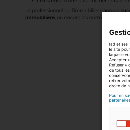
L’existence d’une garantie décennale en
Le professionnel de l’immobilier s’appuie sur
immobilière
, ou encore les normes IFRS.
Gesti
Iad et ses 
le site pou
laquelle vo
Accepter »,
Refuser » o
de tous les
conservons
retirer vo
droite de n
Pour en sav
partenaires