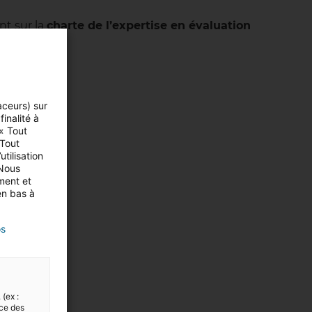
nt sur la
charte de l’expertise en évaluation
aceurs) sur
inalité à
 « Tout
 Tout
tilisation
 Nous
ment et
en bas à
os
 (ex :
nce des