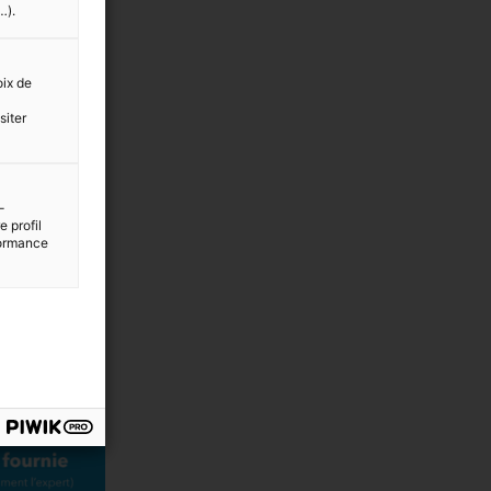
…).
oix de
siter
-
 profil
rformance