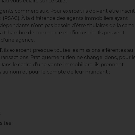
 iad vous éclaire sur ce sujet.
gents commerciaux. Pour exercer, ils doivent être inscri
(RSAC). À la différence des agents immobiliers ayant
épendants n’ont pas besoin d’être titulaires de la carte
r la Chambre de commerce et d’industrie. Ils peuvent
 d’une agence.
e T, ils exercent presque toutes les missions afférentes au
 transactions. Pratiquement rien ne change, donc, pour l
. Dans le cadre d’une vente immobilière, ils prennent
 au nom et pour le compte de leur mandant :
;
sites ;