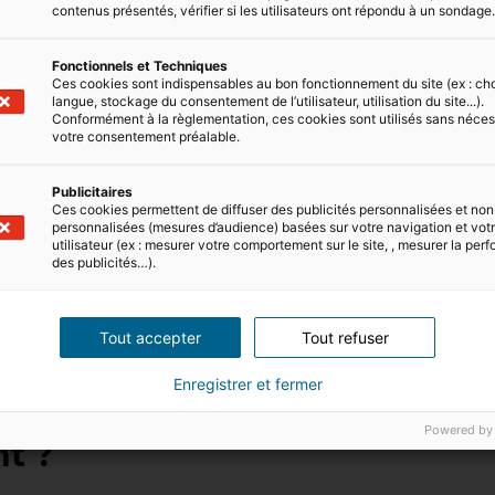
contenus présentés, vérifier si les utilisateurs ont répondu à un sondage
Fonctionnels et Techniques
Ces cookies sont indispensables au bon fonctionnement du site (ex : ch
limitée (EIRL) ;
langue, stockage du consentement de l’utilisateur, utilisation du site...).
Conformément à la règlementation, ces cookies sont utilisés sans néces
votre consentement préalable.
récié des agents immobiliers indépendants débutants, car
Publicitaires
démarrer dans la profession. Le microentrepreneur règ
Ces cookies permettent de diffuser des publicités personnalisées et non
ires qu’il a réalisées. Si celui-ci est nul, il ne paiera
personnalisées (mesures d’audience) basées sur votre navigation et votre
utilisateur (ex : mesurer votre comportement sur le site, , mesurer la pe
treprise est simplifié, ainsi que les obligations comptab
des publicités…).
t disposer d’un compte dédié à l’activité de son entrepr
penses.
Tout accepter
Tout refuser
treprise, en 2021 le chiffre d’affaires ne doit pas excéd
osition réel qui s’applique.
Enregistrer et fermer
tés pour être agent commerci
Powered by
t ?