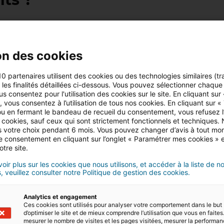
obilier indépendant, bien que soumis à une obligation
n diplôme spécifique. Également appelé mandataire
lier, il agit pour le compte d’un mandant qui, lui, est
on des cookies
res pour travailler dans le secteur immobilier, comme la
10 partenaires utilisent des cookies ou des technologies similaires (tr
r les finalités détaillées ci-dessous. Vous pouvez sélectionner chaque f
 indépendants disposent d’un certain bagage en matièr
us consentez pour l'utilisation des cookies sur le site. En cliquant sur
 vous consentez à l’utilisation de tous nos cookies. En cliquant sur «
n diplôme, de type BTS et DEUST en immobilier, ou encore
u en fermant le bandeau de recueil du consentement, vous refusez l’u
lariés d’une agence immobilière.
 cookies, sauf ceux qui sont strictement fonctionnels et techniques.
 votre choix pendant 6 mois. Vous pouvez changer d’avis à tout mo
ctivité, les agents commerciaux en immobilier indépendan
tre consentement en cliquant sur l’onglet « Paramétrer mes cookies » 
ls ils sont mandataires. Ils ont donc une parfaite
otre site.
, à tout moment, sur leur parrain/marraine.
oir plus sur les cookies que nous utilisons, et accéder à la liste de n
pour devenir agent immobilie
, veuillez consulter notre Politique de gestion des cookies.
Analytics et engagement
Ces cookies sont utilisés pour analyser votre comportement dans le but
d’optimiser le site et de mieux comprendre l’utilisation que vous en faites.
mesurer le nombre de visites et les pages visitées, mesurer la performa
re plusieurs régimes juridiques. Trois formes principale