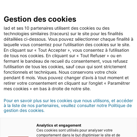
Gestion des cookies
Iad et ses 10 partenaires utilisent des cookies ou des
technologies similaires (traceurs) sur le site pour les finalités
Gestion locative & relation locataire
détaillées ci-dessous. Vous pouvez sélectionner chaque finalité à
laquelle vous consentez pour l'utilisation des cookies sur le site.
En cliquant sur « Tout Accepter », vous consentez à l’utilisation
de tous nos cookies. En cliquant sur « Tout Refuser » ou en
Garant location : tout ce
fermant le bandeau de recueil du consentement, vous refusez
l’utilisation de tous les cookies, sauf ceux qui sont strictement
qu’il faut savoir
fonctionnels et techniques. Nous conservons votre choix
pendant 6 mois. Vous pouvez changer d’avis à tout moment et
retirer votre consentement en cliquant sur l’onglet « Paramétrer
mes cookies » en bas à droite de notre site.
04/03/2022
4 minute(s) de lecture
Pour en savoir plus sur les cookies que nous utilisons, et accéder
à la liste de nos partenaires, veuillez consulter notre Politique de
gestion des cookies.
Analytics et engagement
Ces cookies sont utilisés pour analyser votre
comportement dans le but d’optimiser le site et de