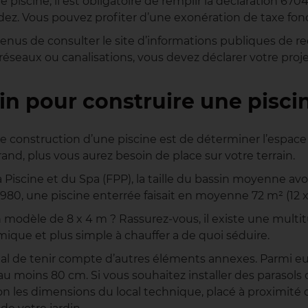
e piscine, il est obligatoire de remplir la déclaration 67
z. Vous pouvez profiter d’une exonération de taxe fon
ont tenus de consulter le site d’informations publiques de
réseaux ou canalisations, vous devez déclarer votre proj
in pour construire une pisci
construction d’une piscine est de déterminer l’espace n
and, plus vous aurez besoin de place sur votre terrain.
 Piscine et du Spa (FPP), la taille du bassin moyenne avoi
980, une piscine enterrée faisait en moyenne 72 m² (12 
n modèle de 8 x 4 m ? Rassurez-vous, il existe une multitud
mique et plus simple à chauffer a de quoi séduire.
dial de tenir compte d’autres éléments annexes. Parmi eu
e d’au moins 80 cm. Si vous souhaitez installer des paraso
 les dimensions du local technique, placé à proximité de 