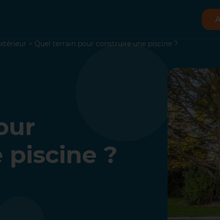
A
xtérieur
>
Quel terrain pour construire une piscine ?
our
 piscine ?