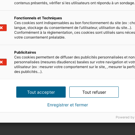
contenus présentés, vérifier si les utilisateurs ont répondu à un sondage
Fonctionnels et Techniques
piscinable, il convient de se renseigner auprès du service
Ces cookies sont indispensables au bon fonctionnement du site (ex : ch
langue, stockage du consentement de l’utilisateur, utilisation du site...).
 est de 32 m².
Conformément à la règlementation, ces cookies sont utilisés sans néces
votre consentement préalable.
iscines, adaptées à tous les budgets : piscine creusée ou 
Publicitaires
Ces cookies permettent de diffuser des publicités personnalisées et non
personnalisées (mesures d’audience) basées sur votre navigation et votre
utilisateur (ex : mesurer votre comportement sur le site, , mesurer la pe
des publicités…).
Tout accepter
Tout refuser
Enregistrer et fermer
Powered by