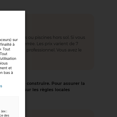
s gonflables ou piscines hors sol. Si vous
aceurs) sur
iscine enterrée. Les prix varient de 7
inalité à
 « Tout
allée par un professionnel. Vous avez le
 Tout
tilisation
 Nous
ment et
en bas à
n permis de construire. Pour assurer la
os
u maximum sur les règles locales
 (ex :
nce des