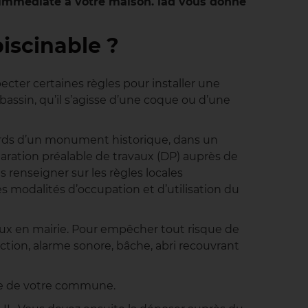
ue immédiate à votre maison. iad vous donne
piscinable ?
cter certaines règles pour installer une
 bassin, qu’il s’agisse d’une coque ou d’une
abords d’un monument historique, dans un
aration préalable de travaux (DP) auprès de
renseigner sur les règles locales
 modalités d’occupation et d’utilisation du
aux en mairie. Pour empêcher tout risque de
ection, alarme sonore, bâche, abri recouvrant
ie de votre commune.