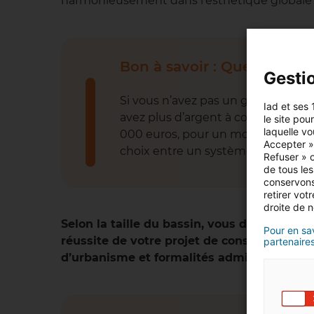
harmonieusement dans l’esthétique globale d
Bon à savoir : Quel type de
Gesti
Si vous n’avez pas un gros budget, 
Iad et ses 
avez plus d’argent à consacrer à la
le site pou
laquelle vo
000 euros, pour un modèle à instal
Accepter »,
choix entre un système de filtrati
Refuser » o
de tous les
conservons
retirer vo
droite de n
Selon la taille du bassin, vous devrez fai
Pour en sav
réussite de votre projet de construction d
partenaires
d’urbanisme et formalités administratives.