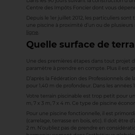
Dans les 90 jours suivant la construction d’un
Centre des Impôts Foncier dont vous dépende
Depuis le 1er juillet 2012, les particuliers s
une piscine à proximité d’un ou de plusieurs 
ligne
.
Quelle surface de terra
Une des premières étapes dans tout projet de 
paramètre à prendre en compte. Plus il est gr
D’après la Fédération des Professionnels de la
pour 1,40 m de profondeur. Dans les années 1
Votre terrain piscinable est trop petit pour u
m, 7 x 3 m, 7 x 4 m. Ce type de piscine écono
Pour une piscine fonctionnelle, il est primor
(carrelage, terrasse en bois, etc). Il doit êtr
2 m. N’oubliez pas de prendre en considération