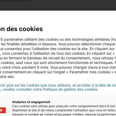
e votre jardin.
 piscine est le moins cher ?
on des cookies
vous pouvez vous tourner vers les piscines en kit, piscine
10 partenaires utilisent des cookies ou des technologies similaires (tr
 construction d’une piscine, vous pouvez opter pour une p
r les finalités détaillées ci-dessous. Vous pouvez sélectionner chaque f
us consentez pour l'utilisation des cookies sur le site. En cliquant sur
ler soi-même, à 15 000 euros au minimum, si elle est inst
 vous consentez à l’utilisation de tous nos cookies. En cliquant sur «
on à sable, verre, cartouche ou diatomées.
u en fermant le bandeau de recueil du consentement, vous refusez l’u
 cookies, sauf ceux qui sont strictement fonctionnels et techniques.
 votre choix pendant 6 mois. Vous pouvez changer d’avis à tout mo
tre consentement en cliquant sur l’onglet « Paramétrer mes cookies » 
otre site.
re une déclaration préalable de travaux ou demander u
oir plus sur les cookies que nous utilisons, et accéder à la liste de n
’une piscine, iad vous conseille de vous renseigner a
, veuillez consulter notre Politique de gestion des cookies.
Analytics et engagement
Ces cookies sont utilisés pour analyser votre comportement dans le but
d’optimiser le site et de mieux comprendre l’utilisation que vous en faites.
mesurer le nombre de visites et les pages visitées, mesurer la performa