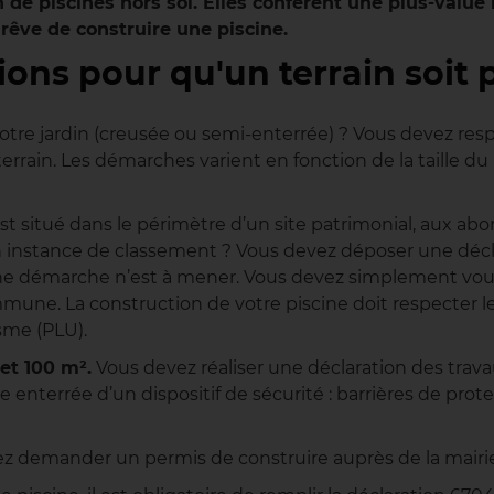
ion de piscines hors sol. Elles conférent une plus-val
 rêve de construire une piscine.
ions pour qu'un terrain soit 
tre jardin (creusée ou semi-enterrée) ? Vous devez respe
terrain. Les démarches varient en fonction de la taille du
est situé dans le périmètre d’un site patrimonial, aux 
n instance de classement ? Vous devez déposer une décl
cune démarche n’est à mener. Vous devez simplement vous 
une. La construction de votre piscine doit respecter les
isme (PLU).
et 100 m².
Vous devez réaliser une déclaration des trav
 enterrée d’un dispositif de sécurité : barrières de prot
z demander un permis de construire auprès de la mair