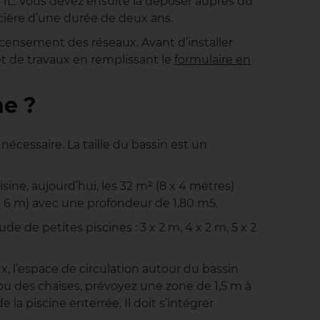
04 IL. Vous devez ensuite la déposer auprès du
cière d’une durée de deux ans.
 recensement des réseaux. Avant d’installer
et de travaux en remplissant le
formulaire en
ne ?
écessaire. La taille du bassin est un
sine, aujourd’hui, les 32 m² (8 x 4 mètres)
x 6 m) avec une profondeur de 1,80 m5.
e de petites piscines : 3 x 2 m, 4 x 2 m, 5 x 2
x, l’espace de circulation autour du bassin
ls ou des chaises, prévoyez une zone de 1,5 m à
la piscine enterrée. Il doit s’intégrer