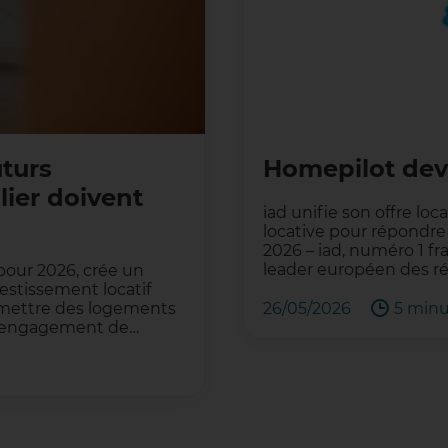
uturs
Homepilot devi
lier doivent
iad unifie son offre loc
locative pour répondre 
2026 – iad, numéro 1 fr
leader européen des r
 pour 2026, crée un
estissement locatif
à remettre des logements
26/05/2026
5 minu
un engagement de…