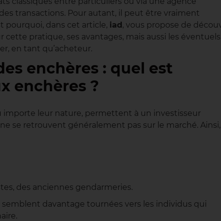
ats classiques entre particuliers ou via une agence
es transactions. Pour autant, il peut être vraiment
t pourquoi, dans cet article,
iad
, vous propose de découv
 cette pratique, ses avantages, mais aussi les éventuels
r, en tant qu’acheteur.
des enchères : quel est
ux enchères ?
u importe leur nature, permettent à un investisseur
 ne se retrouvent généralement pas sur le marché. Ainsi, 
tes, des anciennes gendarmeries.
s semblent davantage tournées vers les individus qui
aire.