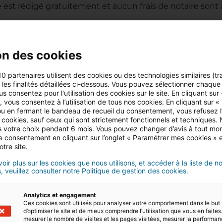
e est rédigé gratuitement et aucun frais de notaire sont 
à la bougie
on des cookies
ifférentes façons
. Ainsi, on retrouve :
10 partenaires utilisent des cookies ou des technologies similaires (tr
r les finalités détaillées ci-dessous. Vous pouvez sélectionner chaque f
us consentez pour l'utilisation des cookies sur le site. En cliquant sur
 vous consentez à l’utilisation de tous nos cookies. En cliquant sur «
u en fermant le bandeau de recueil du consentement, vous refusez l’u
 cookies, sauf ceux qui sont strictement fonctionnels et techniques.
 votre choix pendant 6 mois. Vous pouvez changer d’avis à tout mo
tre consentement en cliquant sur l’onglet « Paramétrer mes cookies » 
otre site.
oir plus sur les cookies que nous utilisons, et accéder à la liste de n
 les locaux de la maison chargée de la vente. De manièr
, veuillez consulter notre Politique de gestion des cookies.
i, il est possible que plusieurs appartements, plusieurs
ent un à un, jusqu’à la vente finale. C’est le commissai
Analytics et engagement
hères.
Ces cookies sont utilisés pour analyser votre comportement dans le but
d’optimiser le site et de mieux comprendre l’utilisation que vous en faites.
mesurer le nombre de visites et les pages visitées, mesurer la performa