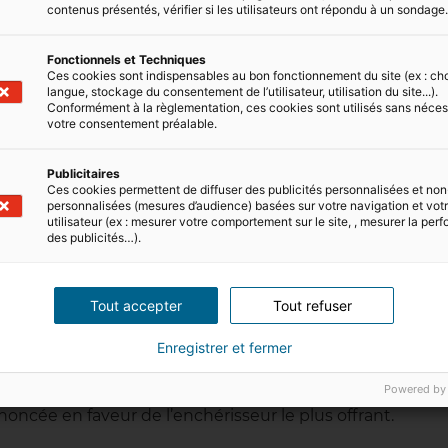
contenus présentés, vérifier si les utilisateurs ont répondu à un sondage
Fonctionnels et Techniques
e comme une vente classique sur place à la seule
Ces cookies sont indispensables au bon fonctionnement du site (ex : ch
distance. Là encore, c’est un commissaire-priseur qui
langue, stockage du consentement de l’utilisateur, utilisation du site...).
Conformément à la règlementation, ces cookies sont utilisés sans néces
rellement, l’enchère la plus haute remporte le lot.
votre consentement préalable.
ères en ligne :
Publicitaires
Ces cookies permettent de diffuser des publicités personnalisées et non
personnalisées (mesures d’audience) basées sur votre navigation et votre
utilisateur (ex : mesurer votre comportement sur le site, , mesurer la pe
des publicités…).
Tout accepter
Tout refuser
a bougie
, le notaire allume deux petites bougies qui von
Enregistrer et fermer
urée de l’enchère. Lorsqu’elles s’éteignent, une fumée
Powered by
une surenchère n’intervient durant la durée de combusti
ononcée en faveur de l’enchérisseur le plus offrant.