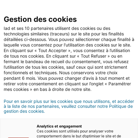
Gestion des cookies
Iad et ses 10 partenaires utilisent des cookies ou des
technologies similaires (traceurs) sur le site pour les finalités
Actualités immobilières
détaillées ci-dessous. Vous pouvez sélectionner chaque finalité à
laquelle vous consentez pour l'utilisation des cookies sur le site.
En cliquant sur « Tout Accepter », vous consentez à l’utilisation
de tous nos cookies. En cliquant sur « Tout Refuser » ou en
Les tendances des
fermant le bandeau de recueil du consentement, vous refusez
l’utilisation de tous les cookies, sauf ceux qui sont strictement
marchés immobiliers à fin
fonctionnels et techniques. Nous conservons votre choix
pendant 6 mois. Vous pouvez changer d’avis à tout moment et
octobre 2024 : les prix en
retirer votre consentement en cliquant sur l’onglet « Paramétrer
mes cookies » en bas à droite de notre site.
France et dans les
Pour en savoir plus sur les cookies que nous utilisons, et accéder
métropoles
à la liste de nos partenaires, veuillez consulter notre Politique de
gestion des cookies.
08/11/2024
7 minute(s) de lecture
Analytics et engagement
Ces cookies sont utilisés pour analyser votre
comportement dans le but d’optimiser le site et de