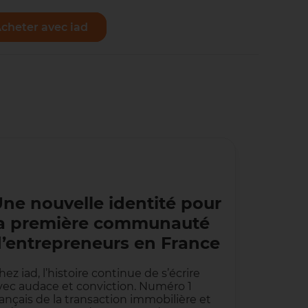
cheter avec iad
Vendre avec iad
ne nouvelle identité pour
la première communauté
’entrepreneurs en France
hez iad, l’histoire continue de s’écrire
vec audace et conviction. Numéro 1
rançais de la transaction immobilière et