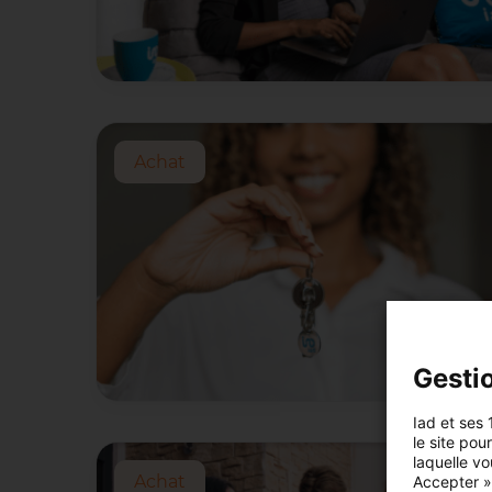
Achat
Gesti
Iad et ses 
le site pou
laquelle vo
Achat
Accepter »,