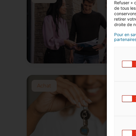
Refuser » o
de tous les
conservons
retirer vo
droite de n
Pour en sav
partenaires
Achat