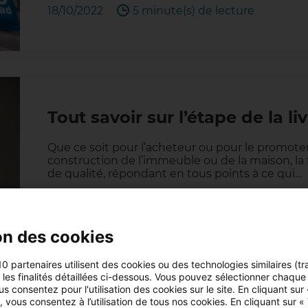
18/10/2022
5 minute(s) de lecture
Tout savoir sur l’étape de la l
Que ce soit pour l’acheteur ou pour le promoteu
construction de l’immeuble ou de la maison, la f
de qualité, répondant en tous points à ce qui…
02/09/2022
5 minute(s) de lecture
on des cookies
10 partenaires utilisent des cookies ou des technologies similaires (tr
r les finalités détaillées ci-dessous. Vous pouvez sélectionner chaque f
us consentez pour l'utilisation des cookies sur le site. En cliquant sur
 vous consentez à l’utilisation de tous nos cookies. En cliquant sur «