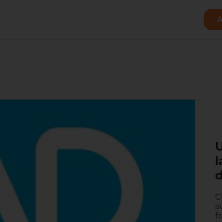
A
U
d
C
a
f