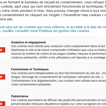
Les avantages et inconvénien
u en fermant le bandeau de recueil du consentement, vous refusez l’u
 cookies, sauf ceux qui sont strictement fonctionnels et techniques.
 votre choix pendant 6 mois. Vous pouvez changer d’avis à tout mo
Excellente opportunité pour investir dans l’imm
tre consentement en cliquant sur l’onglet « Paramétrer mes cookies » 
nombreux avantages financiers, fiscaux et même
otre site.
attention. Certains risques subsistent et peuv
après la livraison (dans certains…
oir plus sur les cookies que nous utilisons, et accéder à la liste de n
, veuillez consulter notre Politique de gestion des cookies.
02/08/2022
5 minute(s) de lecture
Analytics et engagement
Ces cookies sont utilisés pour analyser votre comportement dans le but
d’optimiser le site et de mieux comprendre l’utilisation que vous en faites.
mesurer le nombre de visites et les pages visitées, mesurer la performa
contenus présentés, vérifier si les utilisateurs ont répondu à un sondage
Fonctionnels et Techniques
Quelles sont les grandes éta
Ces cookies sont indispensables au bon fonctionnement du site (ex : ch
langue, stockage du consentement de l’utilisateur, utilisation du site...).
Conformément à la règlementation, ces cookies sont utilisés sans néces
Acheter un bien en VEFA (Vente en l’État de F
votre consentement préalable.
méthode d’achat différente de l’investissement 
coûteux et présente de réels avantages fiscau
Publicitaires
Ces cookies permettent de diffuser des publicités personnalisées et non
29/07/2022
5 minute(s) de lecture
personnalisées (mesures d’audience) basées sur votre navigation et votre