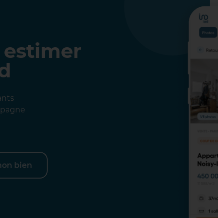
 estimer
ad
ants
ompagne
mon bien