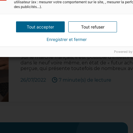
utilisateur (ex : mesurer votre comportement sur le site, , mesurer la pe
des publicités…).
Tout accepter
Tout refuser
Enregistrer et fermer
Qu’est-ce la VEFA (Vente en 
Powered by
Sur le marché français, il est possible d’investir
dans le neuf voire même, en état de « futur 
perçue, qui présente toutefois de nombreux av
26/07/2022
7 minute(s) de lecture