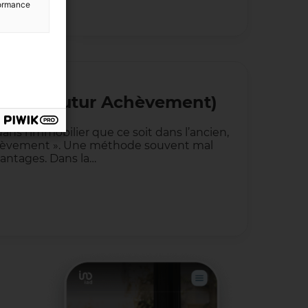
rformance
État de Futur Achèvement)
 dans l’immobilier que ce soit dans l’ancien,
achèvement ». Une méthode souvent mal
antages. Dans la…