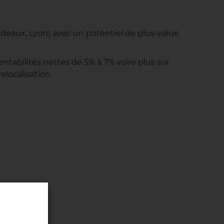
 Bordeaux, Lyon) avec un potentiel de plus-value
ntabilités nettes de 5% à 7% voire plus sur
relocalisation.
e