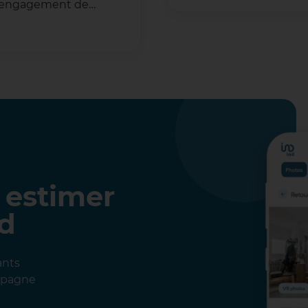
un engagement de…
 estimer
ad
ants
ompagne