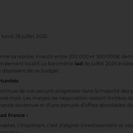
lundi 28 juillet 2025
firme sa reprise, investir entre 200 000 et 300 000€ d
rendement locatif. Le baromètre
iad
de juillet 2025 éclai
urs disposant de ce budget.
tunités
 continue de voir ses prix progresser dans la majorité des
ois mois. Les marges de négociation restent limitées dan
nde soutenue et d’une pénurie d’offres abordables da
ad France :
vastes. L’important, c’est d’aligner investissement et vi
ruciaux. »