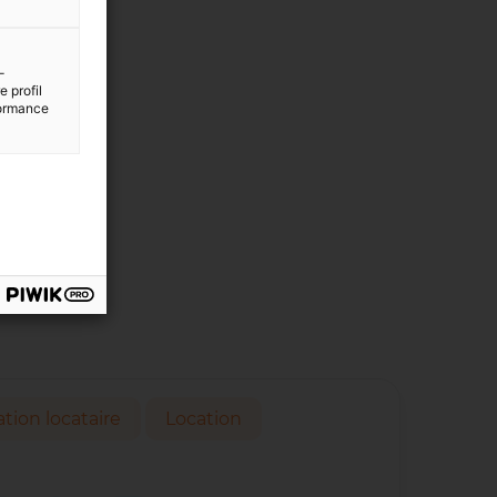
-
 profil
rformance
ation locataire
Location