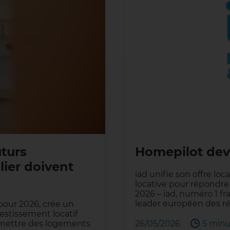
uturs
Homepilot devi
lier doivent
iad unifie son offre loc
locative pour répondre 
2026 – iad, numéro 1 fr
leader européen des r
 pour 2026, crée un
estissement locatif
à remettre des logements
26/05/2026
5 minu