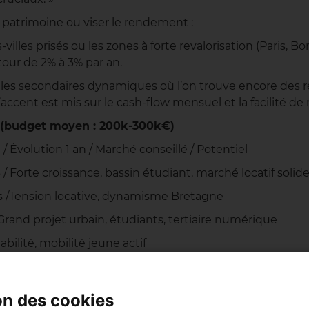
 patrimoine ou viser le rendement :
-villes prisés ou les zones à forte revalorisation (Paris,
tour de 2% à 3% par an.
illes secondaires dynamiques où l’on trouve encore des re
l’accent est mis sur le cash-flow mensuel et la facilité de 
ad (budget moyen : 200k-300k€)
/ Évolution 1 an / Marché conseillé / Potentiel
/ Forte croissance, bassin étudiant, marché locatif solid
ts /Tension locative, dynamisme Bretagne
 Grand projet urbain, étudiants, tertiaire numérique
abilité, mobilité jeune actif
oissance démographique, télétravail
hoix du rendement à Brest :
on des cookies