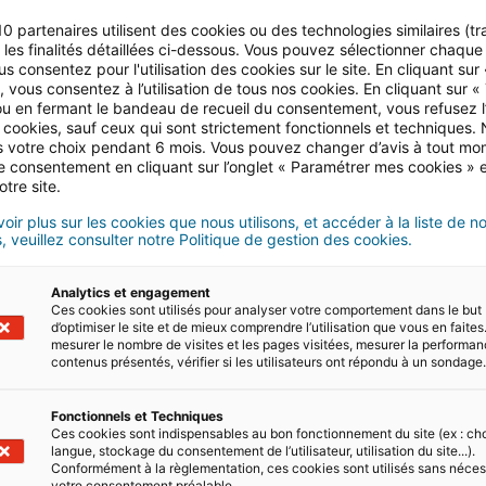
pour acquérir un T2 à 210 000€ sur le centre de Brest. A
10 partenaires utilisent des cookies ou des technologies similaires (tr
. Dans cette ville, la tension locative assure une relocal
r les finalités détaillées ci-dessous. Vous pouvez sélectionner chaque f
us consentez pour l'utilisation des cookies sur le site. En cliquant sur
 vous consentez à l’utilisation de tous nos cookies. En cliquant sur «
immobilier
u en fermant le bandeau de recueil du consentement, vous refusez l’u
 cookies, sauf ceux qui sont strictement fonctionnels et techniques.
er les villes avec attractivité démographique, bassin ét
 votre choix pendant 6 mois. Vous pouvez changer d’avis à tout mo
tre consentement en cliquant sur l’onglet « Paramétrer mes cookies » 
bsence de travaux lourds, accessibilité.
otre site.
 où la revente sera rapide en cas de besoin.
oir plus sur les cookies que nous utilisons, et accéder à la liste de n
, veuillez consulter notre Politique de gestion des cookies.
axes) : c’est le critère clé face à la remontée des taux et 
Analytics et engagement
Ces cookies sont utilisés pour analyser votre comportement dans le but
€ en 2025, c’est arbitrer entre « placement coffre-fort »
d’optimiser le site et de mieux comprendre l’utilisation que vous en faites.
n plein essor. Quel que soit le choix, il doit être cohé
mesurer le nombre de visites et les pages visitées, mesurer la performa
contenus présentés, vérifier si les utilisateurs ont répondu à un sondage
entaires, ou transmission.
s, l’investisseur doit s’appuyer sur la data locale et les
Fonctionnels et Techniques
Ces cookies sont indispensables au bon fonctionnement du site (ex : ch
langue, stockage du consentement de l’utilisateur, utilisation du site...).
Conformément à la règlementation, ces cookies sont utilisés sans néces
votre consentement préalable.