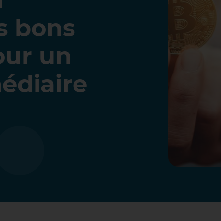
s bons
our un
édiaire