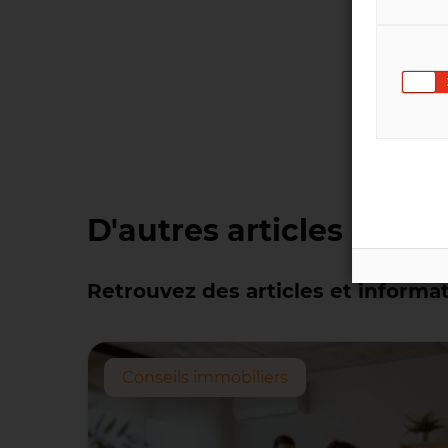
D'autres articles simila
Retrouvez des articles et informat
Conseils immobiliers