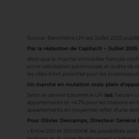
Source : Baromètre LPI-iad Juillet 2025 publié 
Par la rédaction de Capital.fr – Juillet 2025
Alors que le marché immobilier français con
entre valorisation patrimoniale et quête de 
les villes à fort potentiel pour les investisse
Un marché en mutation mais plein d’oppor
Selon le dernier baromètre LPI-
iad
, l’ancien
appartements et +4,7% pour les maisons en tr
appartements en moyenne) reflet d’une dema
Pour Olivier Descamps, Directeur Général i
« Entre 200 et 300 000€ les possibilités sont 
territoire et du type de placement s’avèrent c