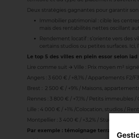
Deux stratégies gagnantes pour garantir son
Immobilier patrimonial : cible les centres
mais des rentabilités nettes oscillant au
Rendement locatif : s’oriente vers des v
certains studios ou petites surfaces. Ici, 
Le top 5 des villes en plein essor selon i
Lire comme suit 🡪 Ville : Prix moyen m² signé 
Angers : 3 600 € / +8,1% / Appartements F2/F3 
Brest : 2 500 € / +9% / Maisons, appartemen
Rennes : 3 800 € / +7,1% / Petits immeubles /
Lille : 4 000 € / +1% /Colocation, studios / Rent
Montpellier : 3 400 € / +3,2% / Studio, T2/ Cr
Par exemple : témoignage terrain sur le c
Gesti