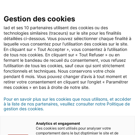
Gestion des cookies
Iad et ses 10 partenaires utilisent des cookies ou des
technologies similaires (traceurs) sur le site pour les finalités
Actualités immobilières
détaillées ci-dessous. Vous pouvez sélectionner chaque finalité à
laquelle vous consentez pour l'utilisation des cookies sur le site.
En cliquant sur « Tout Accepter », vous consentez à l’utilisation
de tous nos cookies. En cliquant sur « Tout Refuser » ou en
Les tendances des
fermant le bandeau de recueil du consentement, vous refusez
l’utilisation de tous les cookies, sauf ceux qui sont strictement
marchés immobiliers à fin
fonctionnels et techniques. Nous conservons votre choix
pendant 6 mois. Vous pouvez changer d’avis à tout moment et
décembre 2024 : les prix
retirer votre consentement en cliquant sur l’onglet « Paramétrer
mes cookies » en bas à droite de notre site.
en France et dans les
Pour en savoir plus sur les cookies que nous utilisons, et accéder
métropoles
à la liste de nos partenaires, veuillez consulter notre Politique de
gestion des cookies.
06/01/2025
6 minute(s) de lecture
Analytics et engagement
Ces cookies sont utilisés pour analyser votre
comportement dans le but d’optimiser le site et de