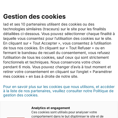
Gestion des cookies
Iad et ses 10 partenaires utilisent des cookies ou des
technologies similaires (traceurs) sur le site pour les finalités
Actualités iad
détaillées ci-dessous. Vous pouvez sélectionner chaque finalité à
laquelle vous consentez pour l'utilisation des cookies sur le site.
En cliquant sur « Tout Accepter », vous consentez à l’utilisation
de tous nos cookies. En cliquant sur « Tout Refuser » ou en
iad Prestige : l’immobilier
fermant le bandeau de recueil du consentement, vous refusez
l’utilisation de tous les cookies, sauf ceux qui sont strictement
d’exception à votre portée
fonctionnels et techniques. Nous conservons votre choix
pendant 6 mois. Vous pouvez changer d’avis à tout moment et
retirer votre consentement en cliquant sur l’onglet « Paramétrer
mes cookies » en bas à droite de notre site.
18/03/2025
3 minute(s) de lecture
Pour en savoir plus sur les cookies que nous utilisons, et accéder
à la liste de nos partenaires, veuillez consulter notre Politique de
gestion des cookies.
Analytics et engagement
Ces cookies sont utilisés pour analyser votre
comportement dans le but d’optimiser le site et de