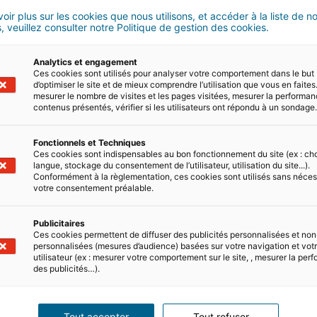
Gestion locative & rel
oir plus sur les cookies que nous utilisons, et accéder à la liste de n
, veuillez consulter notre Politique de gestion des cookies.
Analytics et engagement
Ces cookies sont utilisés pour analyser votre comportement dans le but
d’optimiser le site et de mieux comprendre l’utilisation que vous en faites.
mesurer le nombre de visites et les pages visitées, mesurer la performa
contenus présentés, vérifier si les utilisateurs ont répondu à un sondage
Fonctionnels et Techniques
Ces cookies sont indispensables au bon fonctionnement du site (ex : ch
langue, stockage du consentement de l’utilisateur, utilisation du site...).
Conformément à la règlementation, ces cookies sont utilisés sans néces
votre consentement préalable.
Publicitaires
Ces cookies permettent de diffuser des publicités personnalisées et non
personnalisées (mesures d’audience) basées sur votre navigation et votre
utilisateur (ex : mesurer votre comportement sur le site, , mesurer la pe
uturs
Homepilot devi
des publicités…).
lier doivent
iad unifie son offre loc
locative pour répondre 
Tout accepter
Tout refuser