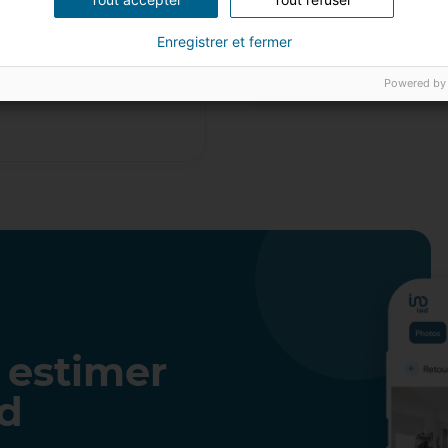
2026 – iad, numéro 1 fr
leader européen des r
 pour 2026, crée un
Enregistrer et fermer
estissement locatif
à remettre des logements
26/05/2026
5 minu
Powered by
un engagement de…
 estimer
ad