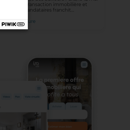
ançais de la transaction immobilière et
éseaux de mandataires franchit…
te(s) de lecture