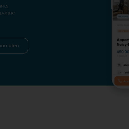
ants
ompagne
mon bien