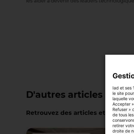
les aider à devenir des leaders technologiqu
Gesti
Iad et ses 
D'autres articles simila
le site pou
laquelle vo
Accepter »,
Refuser » o
Retrouvez des articles et informat
de tous les
conservons
retirer vo
droite de n