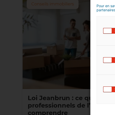
Conseils immobiliers
Pour en sav
partenaires
Loi Jeanbrun : ce que les f
professionnels de l’immobi
comprendre