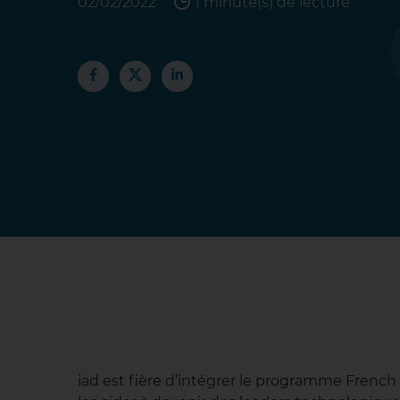
02/02/2022
1 minute(s) de lecture
iad est fière d’intégrer le programme French