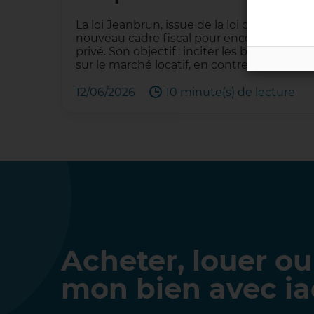
La loi Jeanbrun, issue de la loi de finances
nouveau cadre fiscal pour encourager l’inv
privé. Son objectif : inciter les bailleurs 
sur le marché locatif, en contrepartie d’
12/06/2026
10 minute(s) de lecture
Acheter, louer ou
mon bien avec i