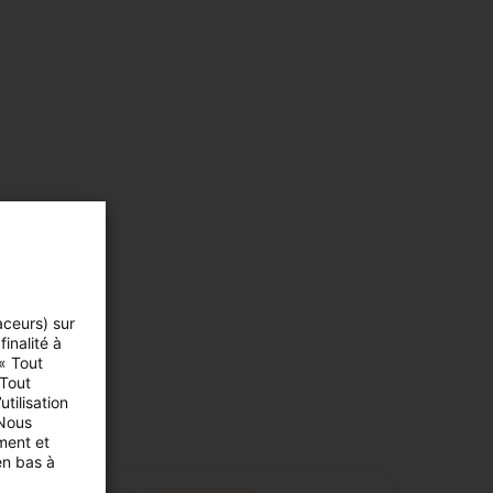
aceurs) sur
inalité à
 « Tout
 Tout
tilisation
 Nous
ment et
en bas à